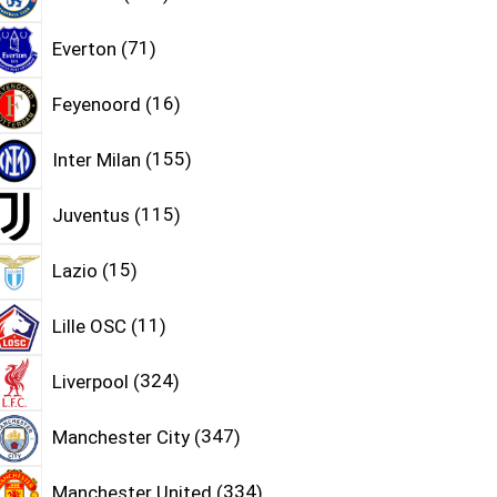
Everton
71
Feyenoord
16
Inter Milan
155
Juventus
115
Lazio
15
Lille OSC
11
Liverpool
324
Manchester City
347
Manchester United
334