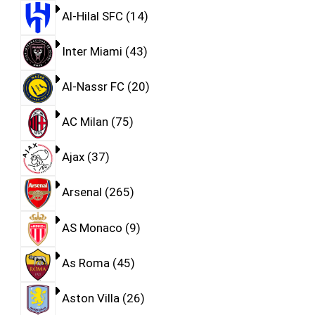
Al-Hilal SFC
14
Inter Miami
43
Al-Nassr FC
20
AC Milan
75
Ajax
37
Arsenal
265
AS Monaco
9
As Roma
45
Aston Villa
26