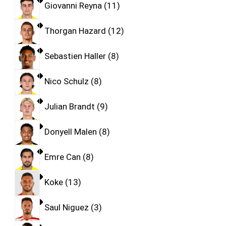
Giovanni Reyna
11
Thorgan Hazard
12
Sebastien Haller
8
Nico Schulz
8
Julian Brandt
9
Donyell Malen
8
Emre Can
8
Koke
13
Saul Niguez
3