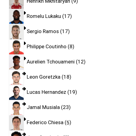
Henrikh Mkhitaryan
9
Romelu Lukaku
17
Sergio Ramos
17
Philippe Coutinho
8
Aurelien Tchouameni
12
Leon Goretzka
18
Lucas Hernandez
19
Jamal Musiala
23
Federico Chiesa
5