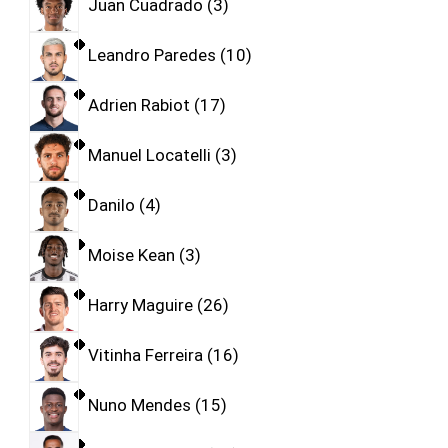
Juan Cuadrado
3
Leandro Paredes
10
Adrien Rabiot
17
Manuel Locatelli
3
Danilo
4
Moise Kean
3
Harry Maguire
26
Vitinha Ferreira
16
Nuno Mendes
15