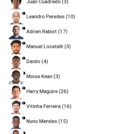
Juan Cuadrado
3
Leandro Paredes
10
Adrien Rabiot
17
Manuel Locatelli
3
Danilo
4
Moise Kean
3
Harry Maguire
26
Vitinha Ferreira
16
Nuno Mendes
15