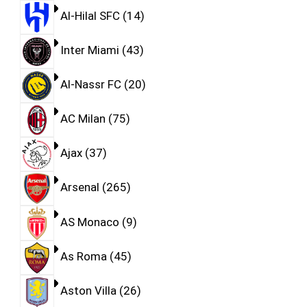
Al-Hilal SFC
14
Inter Miami
43
Al-Nassr FC
20
AC Milan
75
Ajax
37
Arsenal
265
AS Monaco
9
As Roma
45
Aston Villa
26