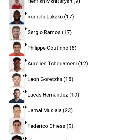
Henrikh Mkhitaryan
9
Romelu Lukaku
17
Sergio Ramos
17
Philippe Coutinho
8
Aurelien Tchouameni
12
Leon Goretzka
18
Lucas Hernandez
19
Jamal Musiala
23
Federico Chiesa
5