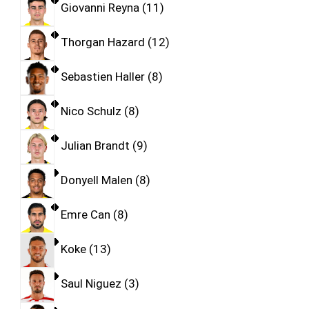
Giovanni Reyna
11
Thorgan Hazard
12
Sebastien Haller
8
Nico Schulz
8
Julian Brandt
9
Donyell Malen
8
Emre Can
8
Koke
13
Saul Niguez
3