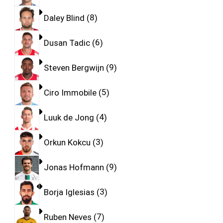
Daley Blind
8
Dusan Tadic
6
Steven Bergwijn
9
Ciro Immobile
5
Luuk de Jong
4
Orkun Kokcu
3
Jonas Hofmann
9
Borja Iglesias
3
Ruben Neves
7