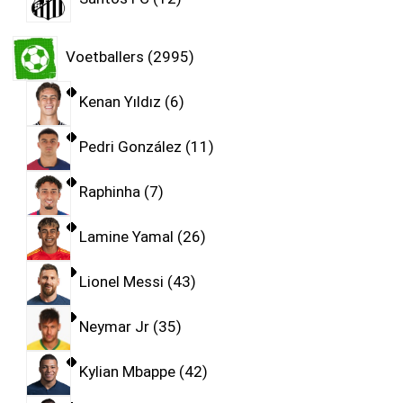
Voetballers
2995
Kenan Yıldız
6
Pedri González
11
Raphinha
7
Lamine Yamal
26
Lionel Messi
43
Neymar Jr
35
Kylian Mbappe
42