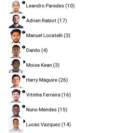
Leandro Paredes
10
Adrien Rabiot
17
Manuel Locatelli
3
Danilo
4
Moise Kean
3
Harry Maguire
26
Vitinha Ferreira
16
Nuno Mendes
15
Lucas Vazquez
14