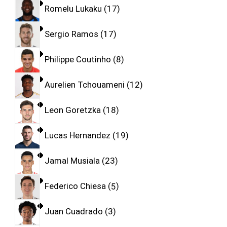
Romelu Lukaku
17
Sergio Ramos
17
Philippe Coutinho
8
Aurelien Tchouameni
12
Leon Goretzka
18
Lucas Hernandez
19
Jamal Musiala
23
Federico Chiesa
5
Juan Cuadrado
3