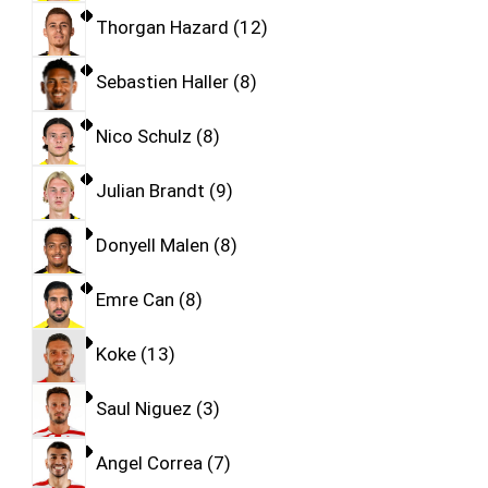
Thorgan Hazard
12
Sebastien Haller
8
Nico Schulz
8
Julian Brandt
9
Donyell Malen
8
Emre Can
8
Koke
13
Saul Niguez
3
Angel Correa
7