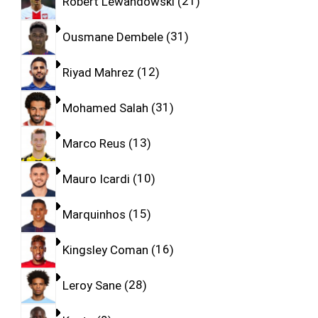
Robert Lewandowski
21
Ousmane Dembele
31
Riyad Mahrez
12
Mohamed Salah
31
Marco Reus
13
Mauro Icardi
10
Marquinhos
15
Kingsley Coman
16
Leroy Sane
28