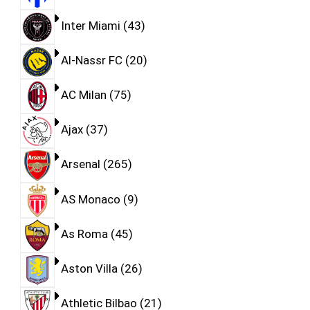
Inter Miami
43
Al-Nassr FC
20
AC Milan
75
Ajax
37
Arsenal
265
AS Monaco
9
As Roma
45
Aston Villa
26
Athletic Bilbao
21