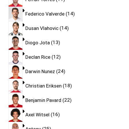
Federico Valverde
14
Dusan Vlahovic
14
Diogo Jota
13
Declan Rice
12
Darwin Nunez
24
Christian Eriksen
18
Benjamin Pavard
22
Axel Witsel
16
Antony
25