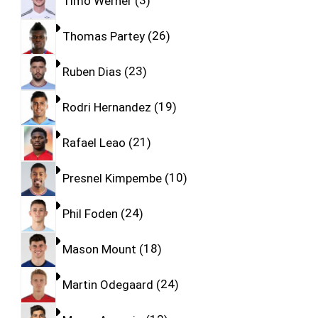
Timo Werner
3
Thomas Partey
26
Ruben Dias
23
Rodri Hernandez
19
Rafael Leao
21
Presnel Kimpembe
10
Phil Foden
24
Mason Mount
18
Martin Odegaard
24