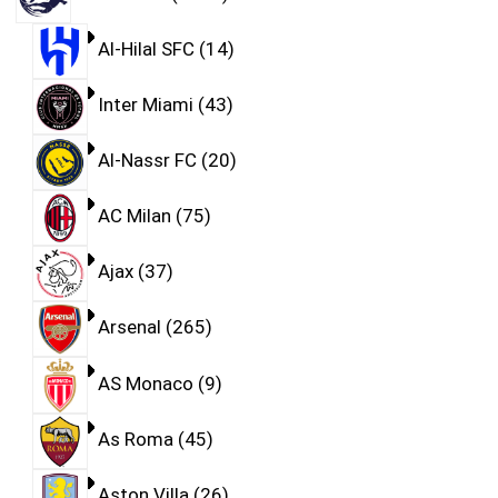
Al-Hilal SFC
14
Inter Miami
43
Al-Nassr FC
20
AC Milan
75
Ajax
37
Arsenal
265
AS Monaco
9
As Roma
45
Aston Villa
26