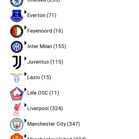
Everton
71
Feyenoord
16
Inter Milan
155
Juventus
115
Lazio
15
Lille OSC
11
Liverpool
324
Manchester City
347