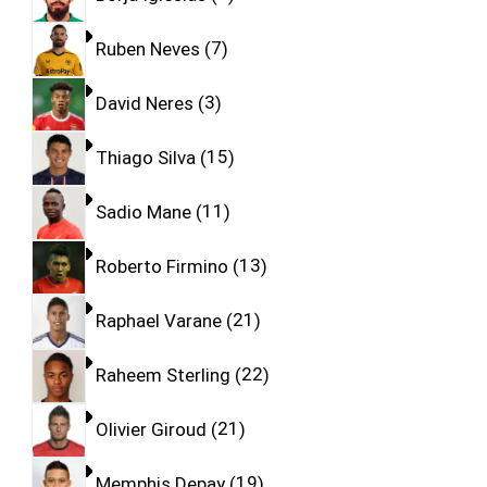
Ruben Neves
7
David Neres
3
Thiago Silva
15
Sadio Mane
11
Roberto Firmino
13
Raphael Varane
21
Raheem Sterling
22
Olivier Giroud
21
Memphis Depay
19