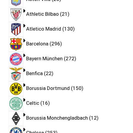
Athletic Bilbao
21
Atletico Madrid
130
Barcelona
296
Bayern München
272
Benfica
22
Borussia Dortmund
150
Celtic
16
Borussia Monchengladbach
12
Chelsea
253