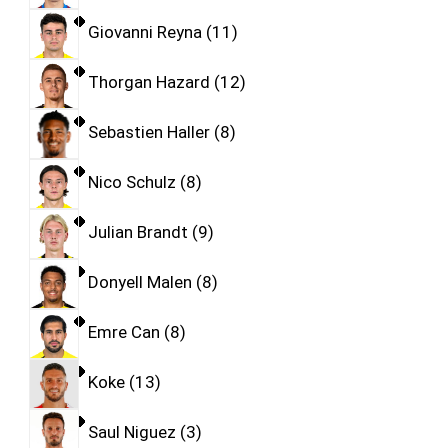
Giovanni Reyna
11
Thorgan Hazard
12
Sebastien Haller
8
Nico Schulz
8
Julian Brandt
9
Donyell Malen
8
Emre Can
8
Koke
13
Saul Niguez
3