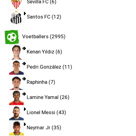
Sevilla FC
6
Santos FC
12
Voetballers
2995
Kenan Yıldız
6
Pedri González
11
Raphinha
7
Lamine Yamal
26
Lionel Messi
43
Neymar Jr
35