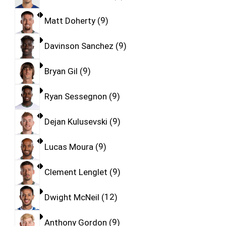
Matt Doherty
9
Davinson Sanchez
9
Bryan Gil
9
Ryan Sessegnon
9
Dejan Kulusevski
9
Lucas Moura
9
Clement Lenglet
9
Dwight McNeil
12
Anthony Gordon
9