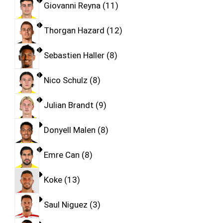
Giovanni Reyna
11
Thorgan Hazard
12
Sebastien Haller
8
Nico Schulz
8
Julian Brandt
9
Donyell Malen
8
Emre Can
8
Koke
13
Saul Niguez
3