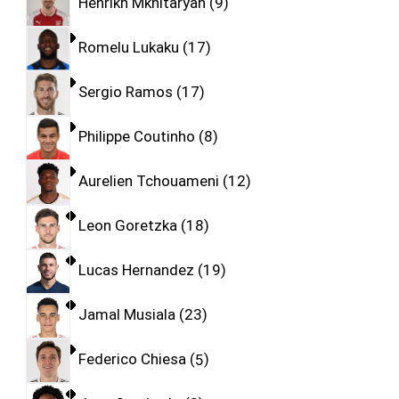
Henrikh Mkhitaryan
9
Romelu Lukaku
17
Sergio Ramos
17
Philippe Coutinho
8
Aurelien Tchouameni
12
Leon Goretzka
18
Lucas Hernandez
19
Jamal Musiala
23
Federico Chiesa
5