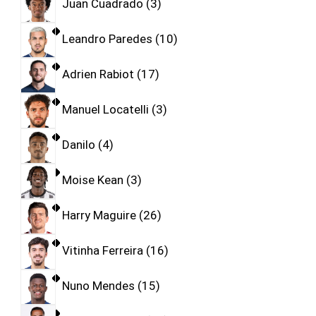
Juan Cuadrado
3
Leandro Paredes
10
Adrien Rabiot
17
Manuel Locatelli
3
Danilo
4
Moise Kean
3
Harry Maguire
26
Vitinha Ferreira
16
Nuno Mendes
15