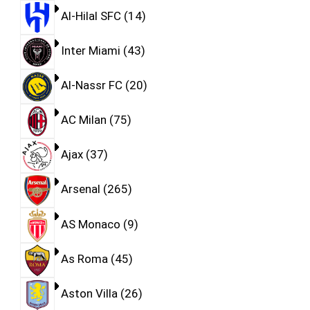
Al-Hilal SFC
14
Inter Miami
43
Al-Nassr FC
20
AC Milan
75
Ajax
37
Arsenal
265
AS Monaco
9
As Roma
45
Aston Villa
26