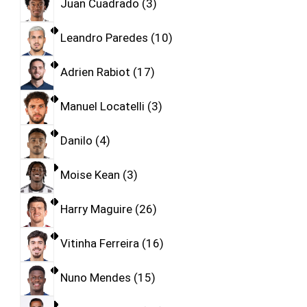
Juan Cuadrado
3
Leandro Paredes
10
Adrien Rabiot
17
Manuel Locatelli
3
Danilo
4
Moise Kean
3
Harry Maguire
26
Vitinha Ferreira
16
Nuno Mendes
15