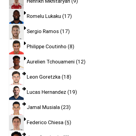
Henrikh Mkhitaryan
9
Romelu Lukaku
17
Sergio Ramos
17
Philippe Coutinho
8
Aurelien Tchouameni
12
Leon Goretzka
18
Lucas Hernandez
19
Jamal Musiala
23
Federico Chiesa
5