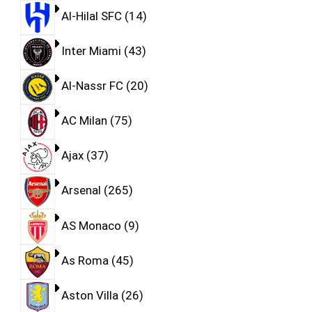
Al-Hilal SFC
14
Inter Miami
43
Al-Nassr FC
20
AC Milan
75
Ajax
37
Arsenal
265
AS Monaco
9
As Roma
45
Aston Villa
26