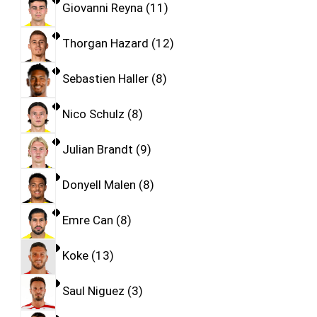
Giovanni Reyna
11
Thorgan Hazard
12
Sebastien Haller
8
Nico Schulz
8
Julian Brandt
9
Donyell Malen
8
Emre Can
8
Koke
13
Saul Niguez
3