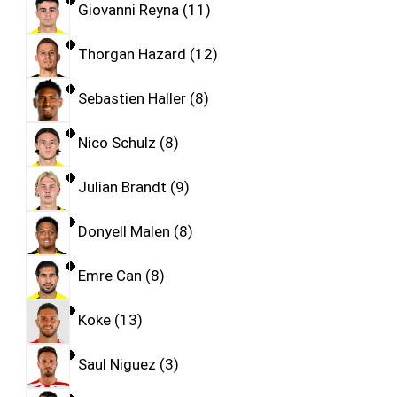
Giovanni Reyna
11
Thorgan Hazard
12
Sebastien Haller
8
Nico Schulz
8
Julian Brandt
9
Donyell Malen
8
Emre Can
8
Koke
13
Saul Niguez
3