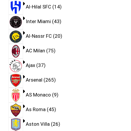
Al-Hilal SFC
14
Inter Miami
43
Al-Nassr FC
20
AC Milan
75
Ajax
37
Arsenal
265
AS Monaco
9
As Roma
45
Aston Villa
26