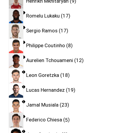
Henrikh Mkhitaryan
9
Romelu Lukaku
17
Sergio Ramos
17
Philippe Coutinho
8
Aurelien Tchouameni
12
Leon Goretzka
18
Lucas Hernandez
19
Jamal Musiala
23
Federico Chiesa
5