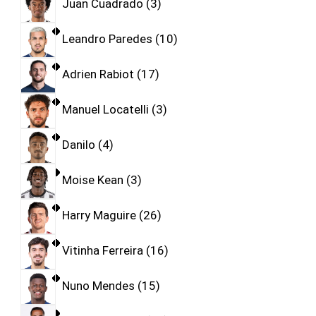
Juan Cuadrado
3
Leandro Paredes
10
Adrien Rabiot
17
Manuel Locatelli
3
Danilo
4
Moise Kean
3
Harry Maguire
26
Vitinha Ferreira
16
Nuno Mendes
15