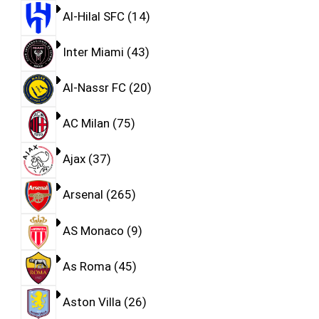
Al-Hilal SFC
14
Inter Miami
43
Al-Nassr FC
20
AC Milan
75
Ajax
37
Arsenal
265
AS Monaco
9
As Roma
45
Aston Villa
26