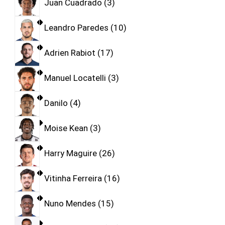
Juan Cuadrado
3
Leandro Paredes
10
Adrien Rabiot
17
Manuel Locatelli
3
Danilo
4
Moise Kean
3
Harry Maguire
26
Vitinha Ferreira
16
Nuno Mendes
15