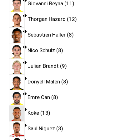
Giovanni Reyna
11
Thorgan Hazard
12
Sebastien Haller
8
Nico Schulz
8
Julian Brandt
9
Donyell Malen
8
Emre Can
8
Koke
13
Saul Niguez
3