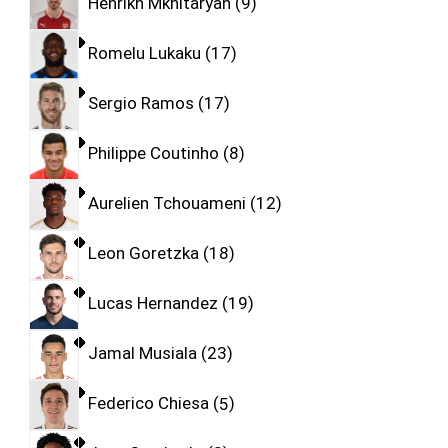
Henrikh Mkhitaryan
9
Romelu Lukaku
17
Sergio Ramos
17
Philippe Coutinho
8
Aurelien Tchouameni
12
Leon Goretzka
18
Lucas Hernandez
19
Jamal Musiala
23
Federico Chiesa
5