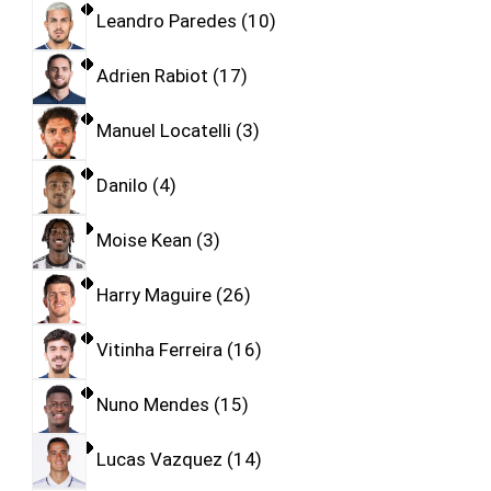
Leandro Paredes
10
Adrien Rabiot
17
Manuel Locatelli
3
Danilo
4
Moise Kean
3
Harry Maguire
26
Vitinha Ferreira
16
Nuno Mendes
15
Lucas Vazquez
14