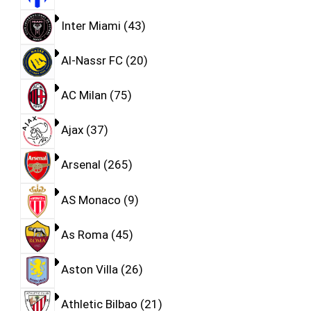
Inter Miami
43
Al-Nassr FC
20
AC Milan
75
Ajax
37
Arsenal
265
AS Monaco
9
As Roma
45
Aston Villa
26
Athletic Bilbao
21