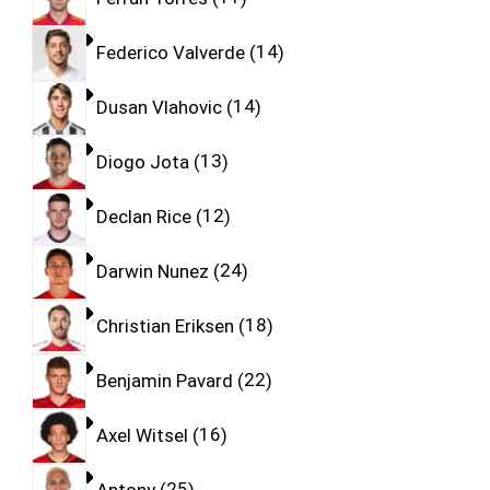
Federico Valverde
14
Dusan Vlahovic
14
Diogo Jota
13
Declan Rice
12
Darwin Nunez
24
Christian Eriksen
18
Benjamin Pavard
22
Axel Witsel
16
Antony
25