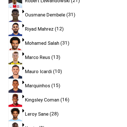
Robert Lewandowski
21
Ousmane Dembele
31
Riyad Mahrez
12
Mohamed Salah
31
Marco Reus
13
Mauro Icardi
10
Marquinhos
15
Kingsley Coman
16
Leroy Sane
28