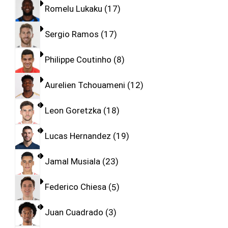
Romelu Lukaku
17
Sergio Ramos
17
Philippe Coutinho
8
Aurelien Tchouameni
12
Leon Goretzka
18
Lucas Hernandez
19
Jamal Musiala
23
Federico Chiesa
5
Juan Cuadrado
3