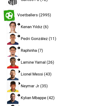
Voetballers
2995
Kenan Yıldız
6
Pedri González
11
Raphinha
7
Lamine Yamal
26
Lionel Messi
43
Neymar Jr
35
Kylian Mbappe
42