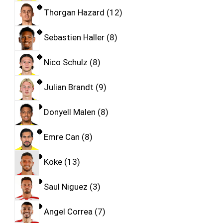
Thorgan Hazard
12
Sebastien Haller
8
Nico Schulz
8
Julian Brandt
9
Donyell Malen
8
Emre Can
8
Koke
13
Saul Niguez
3
Angel Correa
7