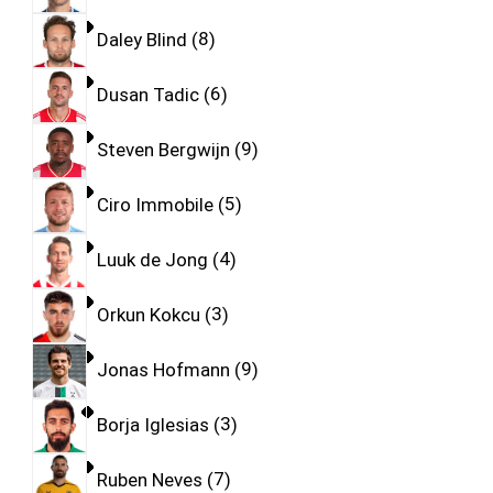
Daley Blind
8
Dusan Tadic
6
Steven Bergwijn
9
Ciro Immobile
5
Luuk de Jong
4
Orkun Kokcu
3
Jonas Hofmann
9
Borja Iglesias
3
Ruben Neves
7