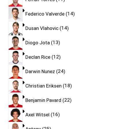
Federico Valverde
14
Dusan Vlahovic
14
Diogo Jota
13
Declan Rice
12
Darwin Nunez
24
Christian Eriksen
18
Benjamin Pavard
22
Axel Witsel
16
Antony
25