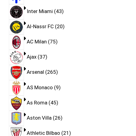
Inter Miami
43
Al-Nassr FC
20
AC Milan
75
Ajax
37
Arsenal
265
AS Monaco
9
As Roma
45
Aston Villa
26
Athletic Bilbao
21