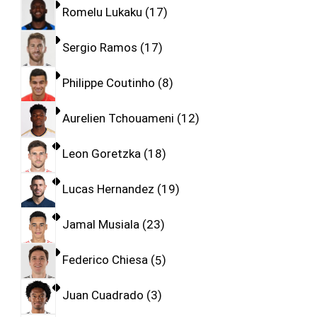
Romelu Lukaku
17
Sergio Ramos
17
Philippe Coutinho
8
Aurelien Tchouameni
12
Leon Goretzka
18
Lucas Hernandez
19
Jamal Musiala
23
Federico Chiesa
5
Juan Cuadrado
3