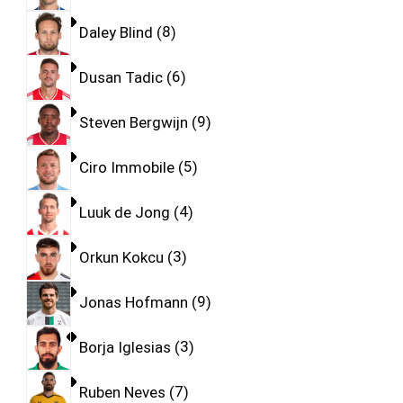
Daley Blind
8
Dusan Tadic
6
Steven Bergwijn
9
Ciro Immobile
5
Luuk de Jong
4
Orkun Kokcu
3
Jonas Hofmann
9
Borja Iglesias
3
Ruben Neves
7