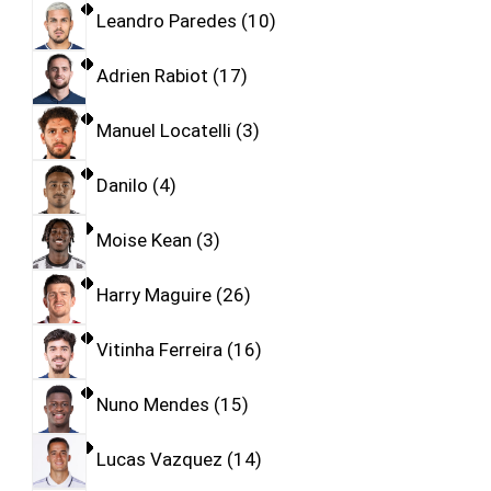
Leandro Paredes
10
Adrien Rabiot
17
Manuel Locatelli
3
Danilo
4
Moise Kean
3
Harry Maguire
26
Vitinha Ferreira
16
Nuno Mendes
15
Lucas Vazquez
14