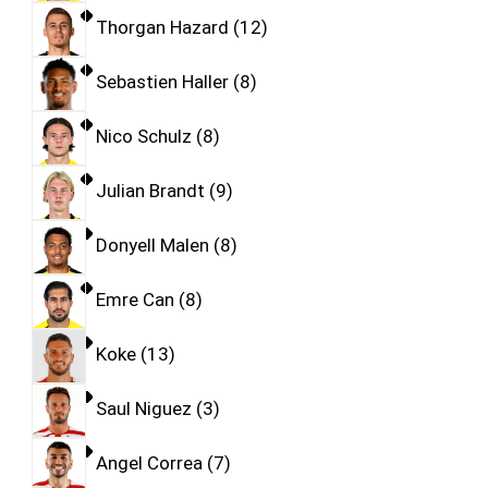
Thorgan Hazard
12
Sebastien Haller
8
Nico Schulz
8
Julian Brandt
9
Donyell Malen
8
Emre Can
8
Koke
13
Saul Niguez
3
Angel Correa
7