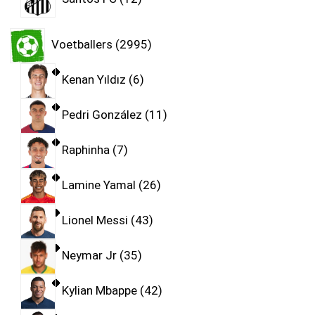
Voetballers
2995
Kenan Yıldız
6
Pedri González
11
Raphinha
7
Lamine Yamal
26
Lionel Messi
43
Neymar Jr
35
Kylian Mbappe
42