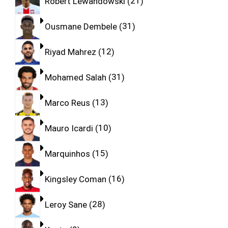
Robert Lewandowski
21
Ousmane Dembele
31
Riyad Mahrez
12
Mohamed Salah
31
Marco Reus
13
Mauro Icardi
10
Marquinhos
15
Kingsley Coman
16
Leroy Sane
28