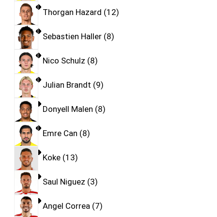
Thorgan Hazard
12
Sebastien Haller
8
Nico Schulz
8
Julian Brandt
9
Donyell Malen
8
Emre Can
8
Koke
13
Saul Niguez
3
Angel Correa
7