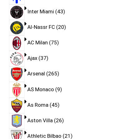
Inter Miami
43
Al-Nassr FC
20
AC Milan
75
Ajax
37
Arsenal
265
AS Monaco
9
As Roma
45
Aston Villa
26
Athletic Bilbao
21