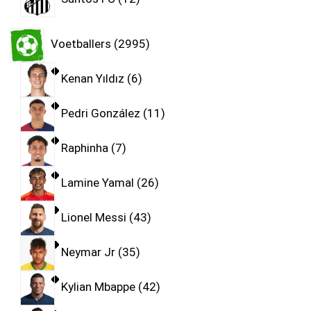
Voetballers
2995
Kenan Yıldız
6
Pedri González
11
Raphinha
7
Lamine Yamal
26
Lionel Messi
43
Neymar Jr
35
Kylian Mbappe
42