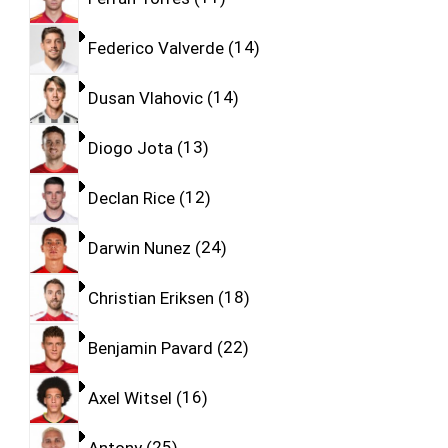
Federico Valverde
14
Dusan Vlahovic
14
Diogo Jota
13
Declan Rice
12
Darwin Nunez
24
Christian Eriksen
18
Benjamin Pavard
22
Axel Witsel
16
Antony
25