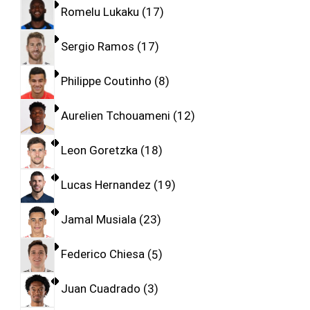
Romelu Lukaku
17
Sergio Ramos
17
Philippe Coutinho
8
Aurelien Tchouameni
12
Leon Goretzka
18
Lucas Hernandez
19
Jamal Musiala
23
Federico Chiesa
5
Juan Cuadrado
3