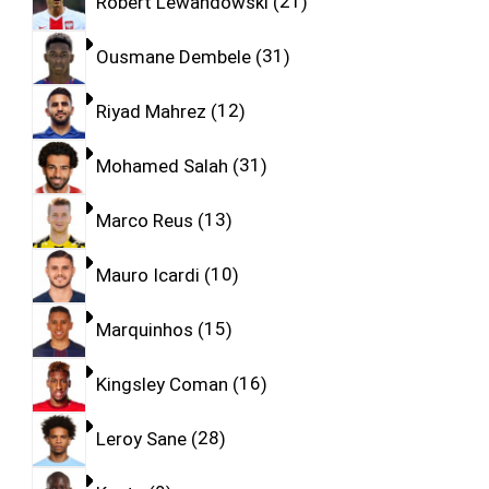
Robert Lewandowski
21
Ousmane Dembele
31
Riyad Mahrez
12
Mohamed Salah
31
Marco Reus
13
Mauro Icardi
10
Marquinhos
15
Kingsley Coman
16
Leroy Sane
28