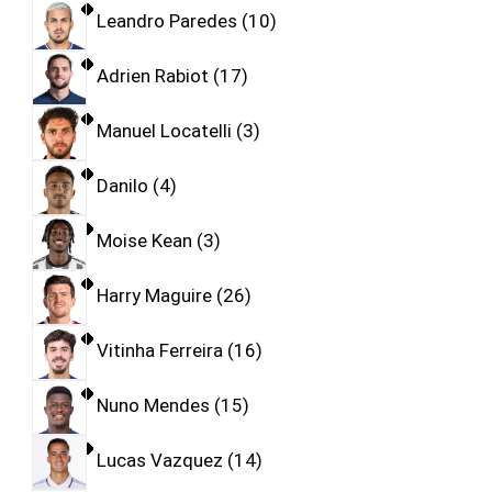
Leandro Paredes
10
Adrien Rabiot
17
Manuel Locatelli
3
Danilo
4
Moise Kean
3
Harry Maguire
26
Vitinha Ferreira
16
Nuno Mendes
15
Lucas Vazquez
14