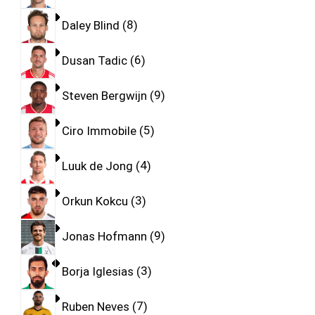
Daley Blind
8
Dusan Tadic
6
Steven Bergwijn
9
Ciro Immobile
5
Luuk de Jong
4
Orkun Kokcu
3
Jonas Hofmann
9
Borja Iglesias
3
Ruben Neves
7