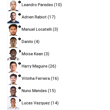
Leandro Paredes
10
Adrien Rabiot
17
Manuel Locatelli
3
Danilo
4
Moise Kean
3
Harry Maguire
26
Vitinha Ferreira
16
Nuno Mendes
15
Lucas Vazquez
14