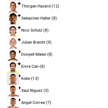
Thorgan Hazard
12
Sebastien Haller
8
Nico Schulz
8
Julian Brandt
9
Donyell Malen
8
Emre Can
8
Koke
13
Saul Niguez
3
Angel Correa
7