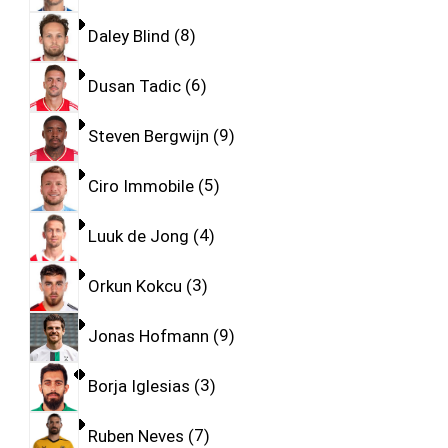
Daley Blind
8
Dusan Tadic
6
Steven Bergwijn
9
Ciro Immobile
5
Luuk de Jong
4
Orkun Kokcu
3
Jonas Hofmann
9
Borja Iglesias
3
Ruben Neves
7