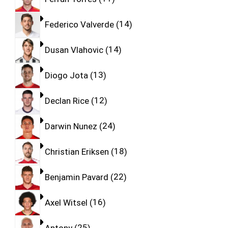
Federico Valverde
14
Dusan Vlahovic
14
Diogo Jota
13
Declan Rice
12
Darwin Nunez
24
Christian Eriksen
18
Benjamin Pavard
22
Axel Witsel
16
Antony
25