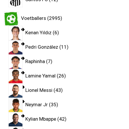
Voetballers
2995
Kenan Yıldız
6
Pedri González
11
Raphinha
7
Lamine Yamal
26
Lionel Messi
43
Neymar Jr
35
Kylian Mbappe
42