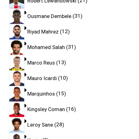
Robert Lewandowski
21
Ousmane Dembele
31
Riyad Mahrez
12
Mohamed Salah
31
Marco Reus
13
Mauro Icardi
10
Marquinhos
15
Kingsley Coman
16
Leroy Sane
28