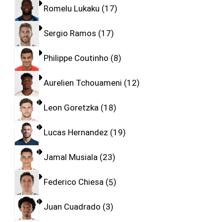
Romelu Lukaku
17
Sergio Ramos
17
Philippe Coutinho
8
Aurelien Tchouameni
12
Leon Goretzka
18
Lucas Hernandez
19
Jamal Musiala
23
Federico Chiesa
5
Juan Cuadrado
3