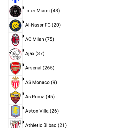
Inter Miami
43
Al-Nassr FC
20
AC Milan
75
Ajax
37
Arsenal
265
AS Monaco
9
As Roma
45
Aston Villa
26
Athletic Bilbao
21