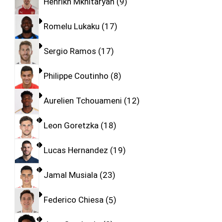
Henrikh Mkhitaryan
9
Romelu Lukaku
17
Sergio Ramos
17
Philippe Coutinho
8
Aurelien Tchouameni
12
Leon Goretzka
18
Lucas Hernandez
19
Jamal Musiala
23
Federico Chiesa
5