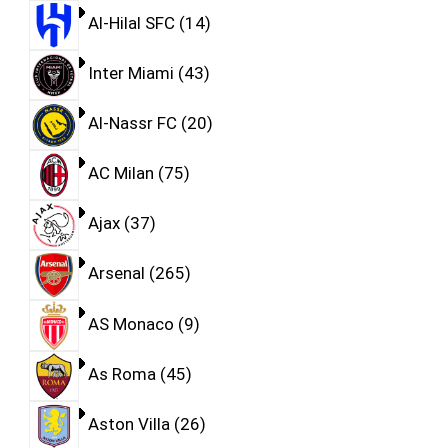
Al-Hilal SFC
14
Inter Miami
43
Al-Nassr FC
20
AC Milan
75
Ajax
37
Arsenal
265
AS Monaco
9
As Roma
45
Aston Villa
26