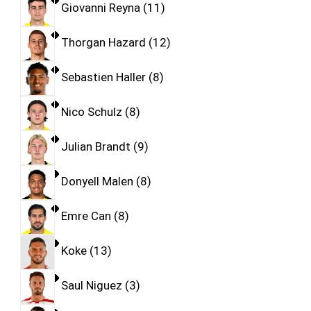
Giovanni Reyna
11
Thorgan Hazard
12
Sebastien Haller
8
Nico Schulz
8
Julian Brandt
9
Donyell Malen
8
Emre Can
8
Koke
13
Saul Niguez
3