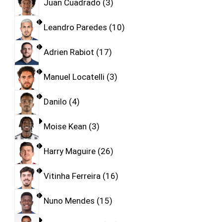
Juan Cuadrado
3
Leandro Paredes
10
Adrien Rabiot
17
Manuel Locatelli
3
Danilo
4
Moise Kean
3
Harry Maguire
26
Vitinha Ferreira
16
Nuno Mendes
15