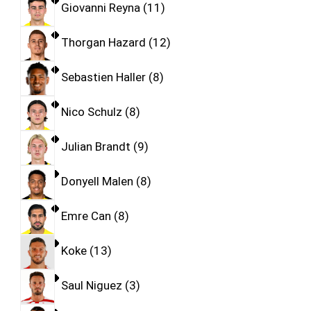
Giovanni Reyna
11
Thorgan Hazard
12
Sebastien Haller
8
Nico Schulz
8
Julian Brandt
9
Donyell Malen
8
Emre Can
8
Koke
13
Saul Niguez
3