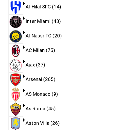
Al-Hilal SFC
14
Inter Miami
43
Al-Nassr FC
20
AC Milan
75
Ajax
37
Arsenal
265
AS Monaco
9
As Roma
45
Aston Villa
26