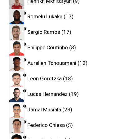
Henrikh Mkhitaryan
9
Romelu Lukaku
17
Sergio Ramos
17
Philippe Coutinho
8
Aurelien Tchouameni
12
Leon Goretzka
18
Lucas Hernandez
19
Jamal Musiala
23
Federico Chiesa
5