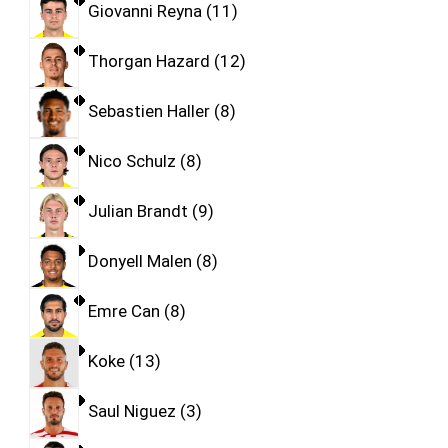
Giovanni Reyna
11
Thorgan Hazard
12
Sebastien Haller
8
Nico Schulz
8
Julian Brandt
9
Donyell Malen
8
Emre Can
8
Koke
13
Saul Niguez
3