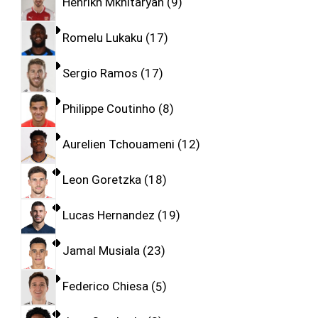
Henrikh Mkhitaryan
9
Romelu Lukaku
17
Sergio Ramos
17
Philippe Coutinho
8
Aurelien Tchouameni
12
Leon Goretzka
18
Lucas Hernandez
19
Jamal Musiala
23
Federico Chiesa
5