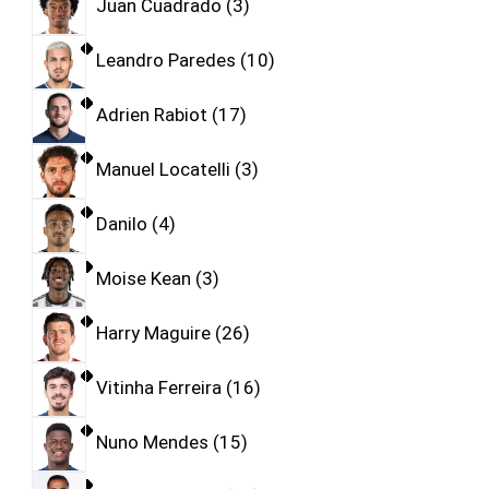
Juan Cuadrado
3
Leandro Paredes
10
Adrien Rabiot
17
Manuel Locatelli
3
Danilo
4
Moise Kean
3
Harry Maguire
26
Vitinha Ferreira
16
Nuno Mendes
15