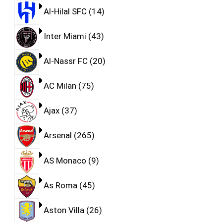
Al-Hilal SFC
14
Inter Miami
43
Al-Nassr FC
20
AC Milan
75
Ajax
37
Arsenal
265
AS Monaco
9
As Roma
45
Aston Villa
26