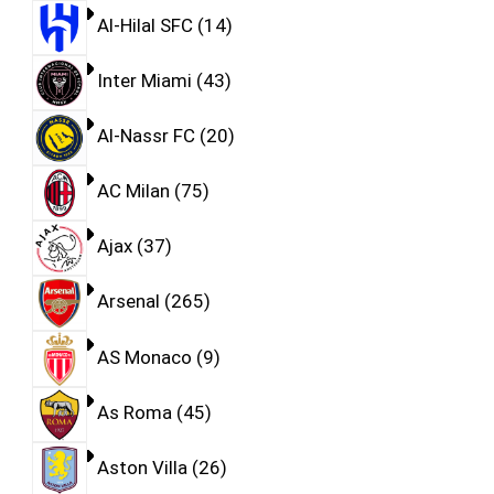
Al-Hilal SFC
14
Inter Miami
43
Al-Nassr FC
20
AC Milan
75
Ajax
37
Arsenal
265
AS Monaco
9
As Roma
45
Aston Villa
26