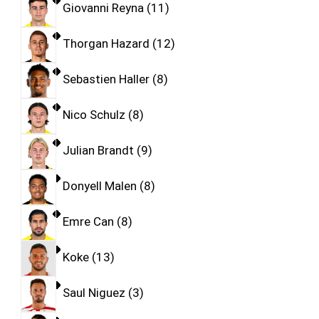
Giovanni Reyna
11
Thorgan Hazard
12
Sebastien Haller
8
Nico Schulz
8
Julian Brandt
9
Donyell Malen
8
Emre Can
8
Koke
13
Saul Niguez
3