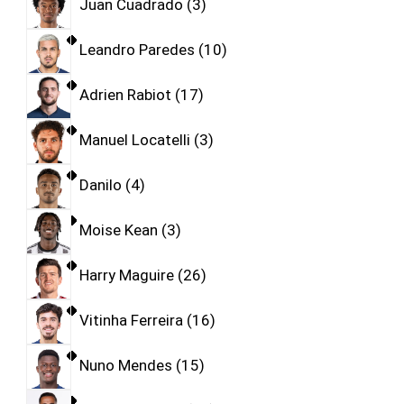
Juan Cuadrado
3
Leandro Paredes
10
Adrien Rabiot
17
Manuel Locatelli
3
Danilo
4
Moise Kean
3
Harry Maguire
26
Vitinha Ferreira
16
Nuno Mendes
15