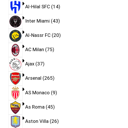
Al-Hilal SFC
14
Inter Miami
43
Al-Nassr FC
20
AC Milan
75
Ajax
37
Arsenal
265
AS Monaco
9
As Roma
45
Aston Villa
26