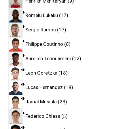
Henrikh Mkhitaryan
9
Romelu Lukaku
17
Sergio Ramos
17
Philippe Coutinho
8
Aurelien Tchouameni
12
Leon Goretzka
18
Lucas Hernandez
19
Jamal Musiala
23
Federico Chiesa
5