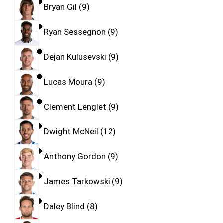
Bryan Gil
9
Ryan Sessegnon
9
Dejan Kulusevski
9
Lucas Moura
9
Clement Lenglet
9
Dwight McNeil
12
Anthony Gordon
9
James Tarkowski
9
Daley Blind
8