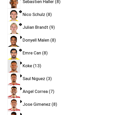
Sebastien Haller
8
Nico Schulz
8
Julian Brandt
9
Donyell Malen
8
Emre Can
8
Koke
13
Saul Niguez
3
Angel Correa
7
Jose Gimenez
8