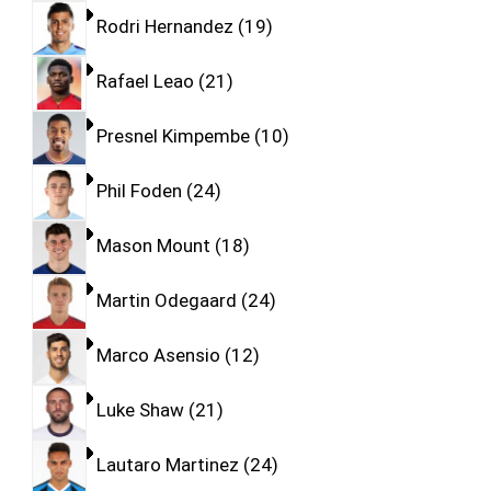
Rodri Hernandez
19
Rafael Leao
21
Presnel Kimpembe
10
Phil Foden
24
Mason Mount
18
Martin Odegaard
24
Marco Asensio
12
Luke Shaw
21
Lautaro Martinez
24