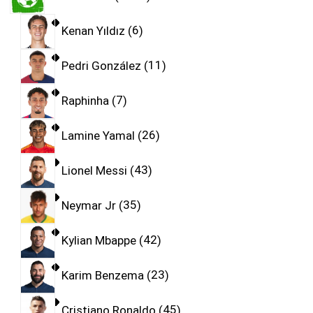
Kenan Yıldız
6
Pedri González
11
Raphinha
7
Lamine Yamal
26
Lionel Messi
43
Neymar Jr
35
Kylian Mbappe
42
Karim Benzema
23
Cristiano Ronaldo
45