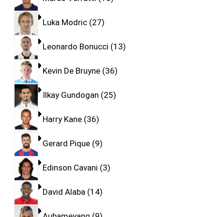
Luka Modric
27
Leonardo Bonucci
13
Kevin De Bruyne
36
Ilkay Gundogan
25
Harry Kane
36
Gerard Pique
9
Edinson Cavani
3
David Alaba
14
Aubameyang
9