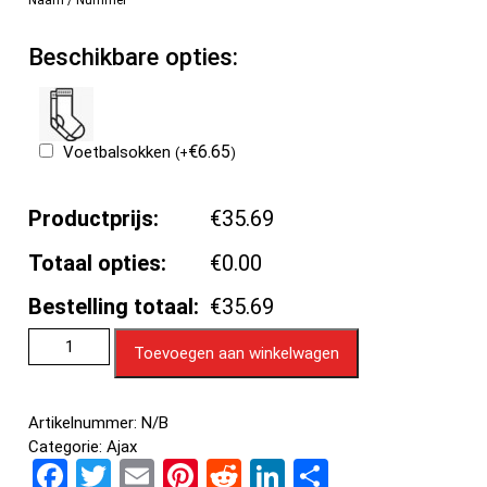
Beschikbare opties:
€
6.65
Voetbalsokken
(
+
)
Productprijs:
€35.69
Totaal opties:
€0.00
Bestelling totaal:
€35.69
Toevoegen aan winkelwagen
Artikelnummer:
N/B
Categorie:
Ajax
F
T
E
Pi
R
Li
D