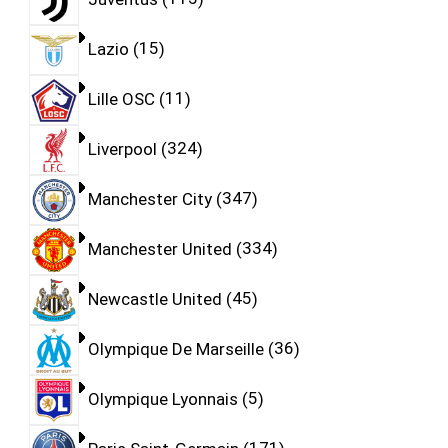
Lazio
15
Lille OSC
11
Liverpool
324
Manchester City
347
Manchester United
334
Newcastle United
45
Olympique De Marseille
36
Olympique Lyonnais
5