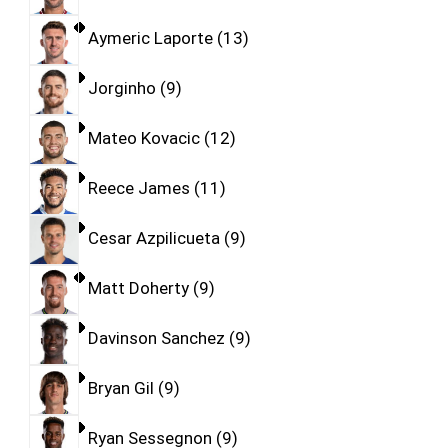
Aymeric Laporte
13
Jorginho
9
Mateo Kovacic
12
Reece James
11
Cesar Azpilicueta
9
Matt Doherty
9
Davinson Sanchez
9
Bryan Gil
9
Ryan Sessegnon
9