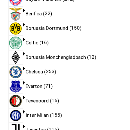
Benfica
22
Borussia Dortmund
150
Celtic
16
Borussia Monchengladbach
12
Chelsea
253
Everton
71
Feyenoord
16
Inter Milan
155
Juventus
115