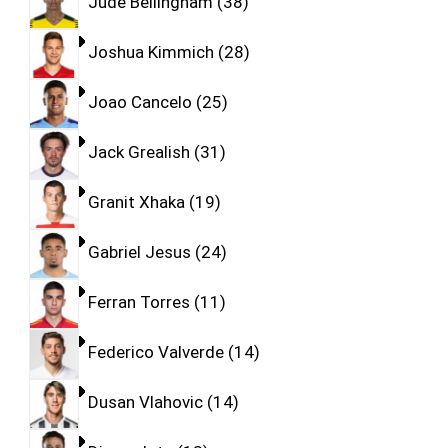
Jude Bellingham
38
Joshua Kimmich
28
Joao Cancelo
25
Jack Grealish
31
Granit Xhaka
19
Gabriel Jesus
24
Ferran Torres
11
Federico Valverde
14
Dusan Vlahovic
14