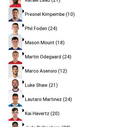
Rafael Leao
21
Presnel Kimpembe
10
Phil Foden
24
Mason Mount
18
Martin Odegaard
24
Marco Asensio
12
Luke Shaw
21
Lautaro Martinez
24
Kai Havertz
20