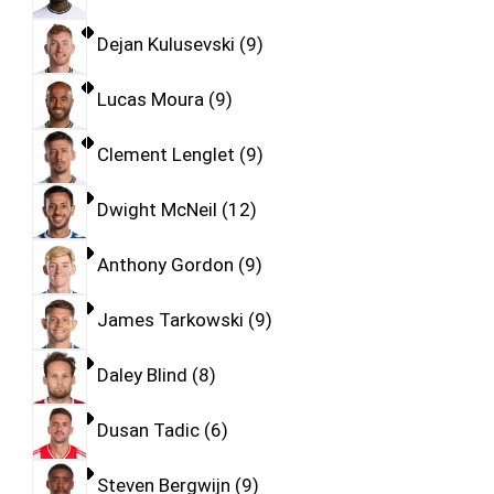
Dejan Kulusevski
9
Lucas Moura
9
Clement Lenglet
9
Dwight McNeil
12
Anthony Gordon
9
James Tarkowski
9
Daley Blind
8
Dusan Tadic
6
Steven Bergwijn
9