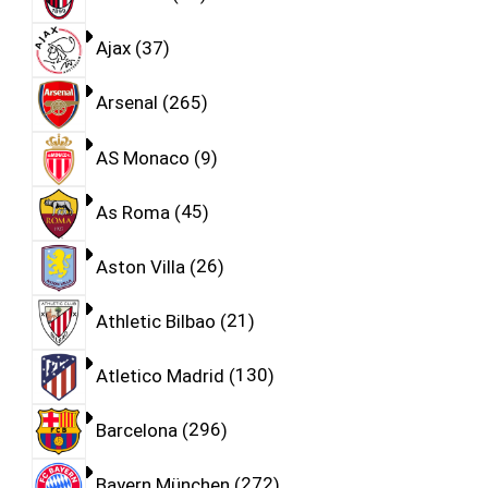
Ajax
37
Arsenal
265
AS Monaco
9
As Roma
45
Aston Villa
26
Athletic Bilbao
21
Atletico Madrid
130
Barcelona
296
Bayern München
272