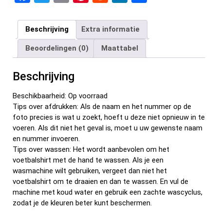
a
wi
m
nt
e
n
el
ce
tt
ail
er
d
ke
e
Beschrijving
Extra informatie
b
er
es
di
dI
n
Beoordelingen (0)
Maattabel
o
t
t
n
o
Beschrijving
k
Beschikbaarheid: Op voorraad
Tips over afdrukken: Als de naam en het nummer op de
foto precies is wat u zoekt, hoeft u deze niet opnieuw in te
voeren. Als dit niet het geval is, moet u uw gewenste naam
en nummer invoeren.
Tips over wassen: Het wordt aanbevolen om het
voetbalshirt met de hand te wassen. Als je een
wasmachine wilt gebruiken, vergeet dan niet het
voetbalshirt om te draaien en dan te wassen. En vul de
machine met koud water en gebruik een zachte wascyclus,
zodat je de kleuren beter kunt beschermen.