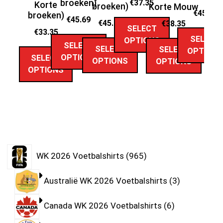
broeken)
€
37.35
Korte
broeken)
Korte Mouw
€
45.69
broeken)
We
€
45.69
€
45.69
€
38.35
SELECT
€
33.35
SELECT
OPTIONS
SELECT
SELECT
SELECT
OPTION
OPTIONS
SELECT
OPTIONS
OPTIONS
OPTIONS
WK 2026 Voetbalshirts
965
Australië WK 2026 Voetbalshirts
3
Canada WK 2026 Voetbalshirts
6