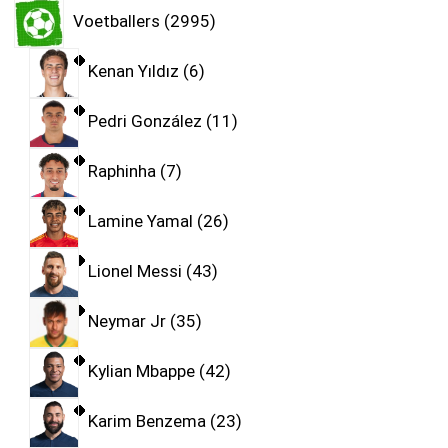
Voetballers
2995
Kenan Yıldız
6
Pedri González
11
Raphinha
7
Lamine Yamal
26
Lionel Messi
43
Neymar Jr
35
Kylian Mbappe
42
Karim Benzema
23