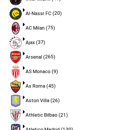
Al-Nassr FC
20
AC Milan
75
Ajax
37
Arsenal
265
AS Monaco
9
As Roma
45
Aston Villa
26
Athletic Bilbao
21
Atletico Madrid
130