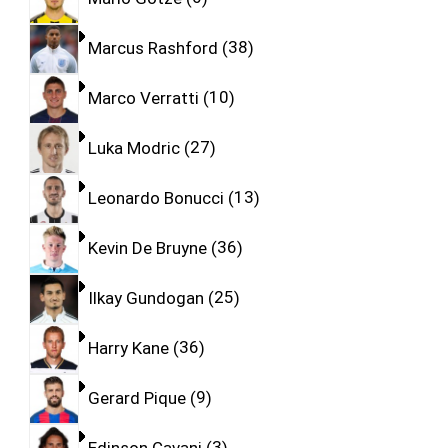
Marcus Rashford
38
Marco Verratti
10
Luka Modric
27
Leonardo Bonucci
13
Kevin De Bruyne
36
Ilkay Gundogan
25
Harry Kane
36
Gerard Pique
9
Edinson Cavani
3