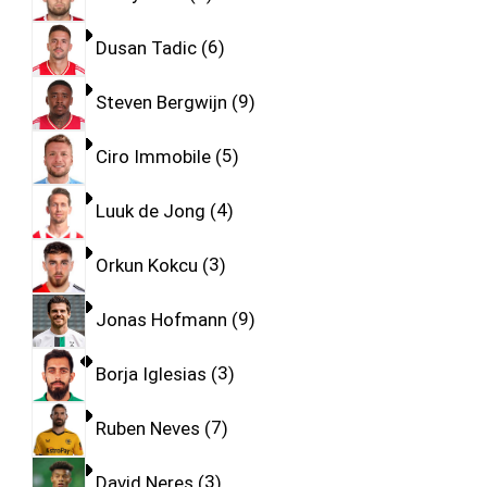
Dusan Tadic
6
Steven Bergwijn
9
Ciro Immobile
5
Luuk de Jong
4
Orkun Kokcu
3
Jonas Hofmann
9
Borja Iglesias
3
Ruben Neves
7
David Neres
3