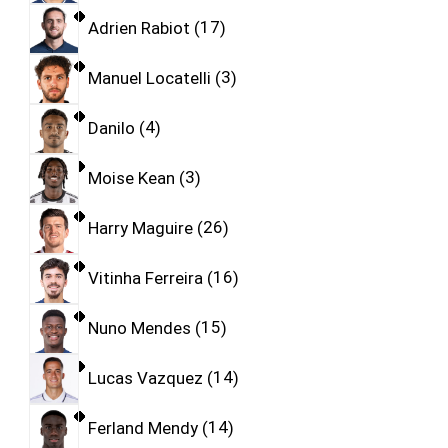
Adrien Rabiot
17
Manuel Locatelli
3
Danilo
4
Moise Kean
3
Harry Maguire
26
Vitinha Ferreira
16
Nuno Mendes
15
Lucas Vazquez
14
Ferland Mendy
14