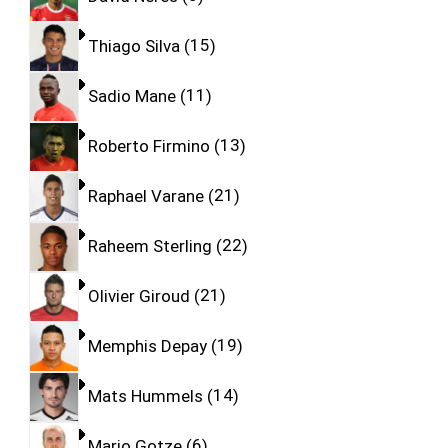
Thiago Silva
15
Sadio Mane
11
Roberto Firmino
13
Raphael Varane
21
Raheem Sterling
22
Olivier Giroud
21
Memphis Depay
19
Mats Hummels
14
Mario Gotze
6