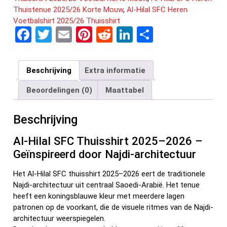
Thuistenue 2025/26 Korte Mouw
,
Al-Hilal SFC Heren
Voetbalshirt 2025/26 Thuisshirt
F
T
E
Pi
R
Li
D
a
wi
m
nt
e
n
el
ce
tt
ail
er
d
ke
e
Beschrijving
Extra informatie
b
er
es
di
dI
n
Beoordelingen (0)
Maattabel
o
t
t
n
o
Beschrijving
k
Al-Hilal SFC Thuisshirt 2025–2026 –
Geïnspireerd door Najdi-architectuur
Het Al-Hilal SFC thuisshirt 2025–2026 eert de traditionele
Najdi-architectuur uit centraal Saoedi-Arabië. Het tenue
heeft een koningsblauwe kleur met meerdere lagen
patronen op de voorkant, die de visuele ritmes van de Najdi-
architectuur weerspiegelen.