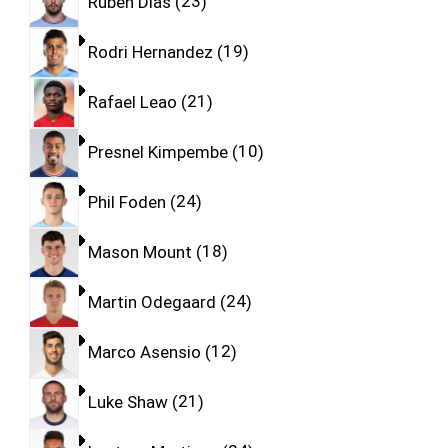
Ruben Dias
23
Rodri Hernandez
19
Rafael Leao
21
Presnel Kimpembe
10
Phil Foden
24
Mason Mount
18
Martin Odegaard
24
Marco Asensio
12
Luke Shaw
21