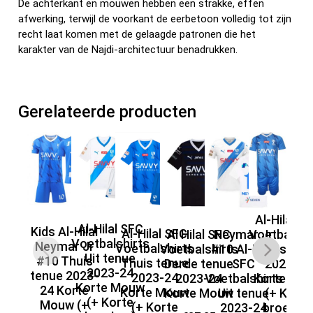
De achterkant en mouwen hebben een strakke, effen
afwerking, terwijl de voorkant de eerbetoon volledig tot zijn
recht laat komen met de gelaagde patronen die het
karakter van de Najdi-architectuur benadrukken.
Gerelateerde producten
Al-Hilal S
Al-Hilal SFC
Kids Al-Hilal
Al
Al-Hilal SFC
Al Hilal SFC
Neymar Jr
Voetbalshi
Voetbalshirts
Neymar Jr
K
Voetbalshirts
Voetbalshirts
#10 Al-Hilal
Thuis ten
Uit tenue
#10 Thuis
Thuis tenue
Derde tenue
SFC
2023-24
2023-24
tenue 2023-
2023-24
2023-24
Voetbalshirts
Korte Mo
Korte Mouw
24 Korte
A
Korte Mouw
Korte Mouw
Uit tenue
(+ Korte
(+ Korte
Mouw (+
202
(+ Korte
2023-24
broeken