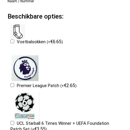
Naam / Nummer
Beschikbare opties:
€
6.65
Voetbalsokken
(
+
)
€
2.65
Premier League Patch
(
+
)
UCL Starball 6 Times Winner + UEFA Foundation
€
3.55
Patch Set
(
+
)