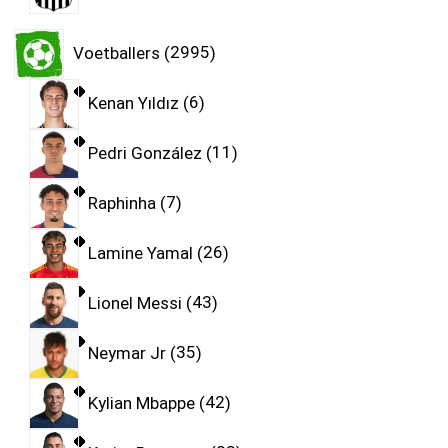
Voetballers
2995
Kenan Yıldız
6
Pedri González
11
Raphinha
7
Lamine Yamal
26
Lionel Messi
43
Neymar Jr
35
Kylian Mbappe
42