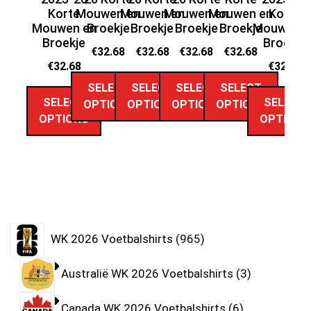
Korte
Mouwen en
Mouwen en
Mouwen en
Mouwen en
Korte
Mouwen en
Broekje
Broekje
Broekje
Broekje
Mouwen e
M
Broekje
Broekje
€
32.68
€
32.68
€
32.68
€
32.68
€
32.68
€
32.68
SELECT
SELECT
SELECT
SELECT
SELECT
SELECT
OPTIONS
OPTIONS
OPTIONS
OPTIONS
OPTIONS
OPTIONS
WK 2026 Voetbalshirts
965
Australië WK 2026 Voetbalshirts
3
Canada WK 2026 Voetbalshirts
6