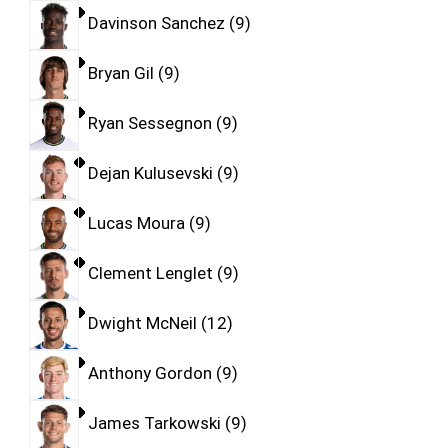
Davinson Sanchez
9
Bryan Gil
9
Ryan Sessegnon
9
Dejan Kulusevski
9
Lucas Moura
9
Clement Lenglet
9
Dwight McNeil
12
Anthony Gordon
9
James Tarkowski
9