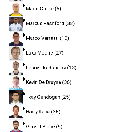
Mario Gotze
6
Marcus Rashford
38
Marco Verratti
10
Luka Modric
27
Leonardo Bonucci
13
Kevin De Bruyne
36
Ilkay Gundogan
25
Harry Kane
36
Gerard Pique
9