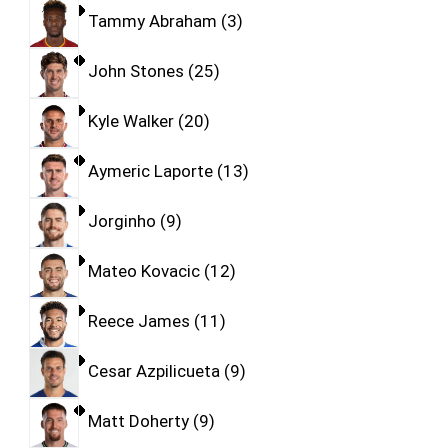
Tammy Abraham
3
John Stones
25
Kyle Walker
20
Aymeric Laporte
13
Jorginho
9
Mateo Kovacic
12
Reece James
11
Cesar Azpilicueta
9
Matt Doherty
9