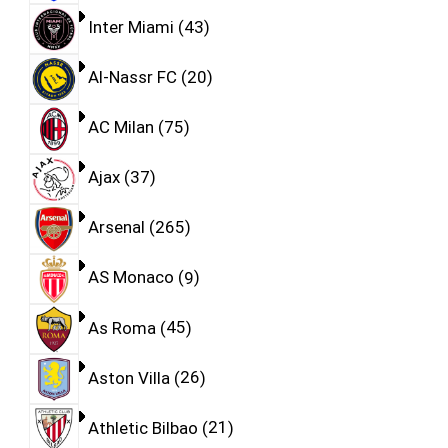
Inter Miami
43
Al-Nassr FC
20
AC Milan
75
Ajax
37
Arsenal
265
AS Monaco
9
As Roma
45
Aston Villa
26
Athletic Bilbao
21