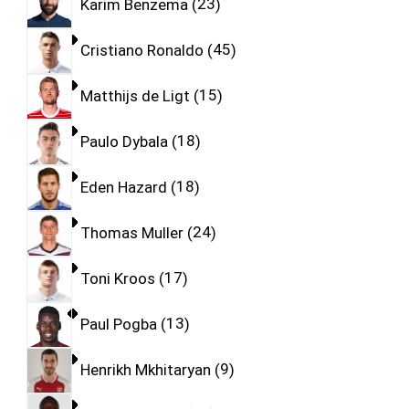
Karim Benzema
23
Cristiano Ronaldo
45
Matthijs de Ligt
15
Paulo Dybala
18
Eden Hazard
18
Thomas Muller
24
Toni Kroos
17
Paul Pogba
13
Henrikh Mkhitaryan
9