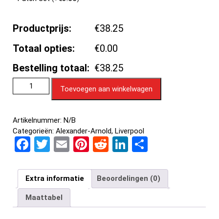
Productprijs:
€38.25
Totaal opties:
€0.00
Bestelling totaal:
€38.25
Toevoegen aan winkelwagen
Artikelnummer:
N/B
Categorieën:
Alexander-Arnold
,
Liverpool
F
T
E
Pi
R
Li
D
a
wi
m
nt
e
n
el
ce
tt
ail
er
d
ke
e
Extra informatie
Beoordelingen (0)
b
er
es
di
dI
n
Maattabel
o
t
t
n