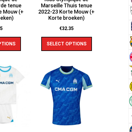
rde tenue
Marseille Thuis tenue
e Mouw (+
2022-23 Korte Mouw (+
oeken)
Korte broeken)
35
€
32.35
PTIONS
SELECT OPTIONS