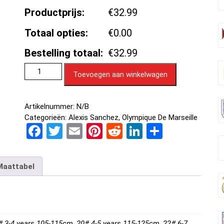
Productprijs:
€32.99
Totaal opties:
€0.00
Bestelling totaal:
€32.99
Toevoegen aan winkelwagen
Artikelnummer:
N/B
Categorieën:
Alexis Sanchez
,
Olympique De Marseille
F
T
E
Pi
R
Li
D
a
wi
m
nt
e
n
el
ce
tt
ail
er
d
ke
e
Maattabel
b
er
es
di
dI
n
o
t
t
n
o
# 3-4 years 105-115cm, 20# 4-5 years 115-125cm, 22# 6-7