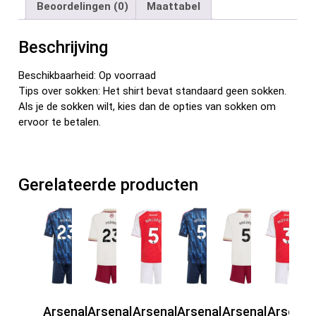
Beoordelingen (0)
Maattabel
o
t
t
n
o
Beschrijving
k
Beschikbaarheid: Op voorraad
Tips over sokken: Het shirt bevat standaard geen sokken.
Als je de sokken wilt, kies dan de opties van sokken om
ervoor te betalen.
Gerelateerde producten
Arsenal
Arsenal
Arsenal
Arsenal
Arsenal
Arsenal