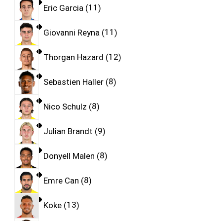
Eric Garcia
11
Giovanni Reyna
11
Thorgan Hazard
12
Sebastien Haller
8
Nico Schulz
8
Julian Brandt
9
Donyell Malen
8
Emre Can
8
Koke
13