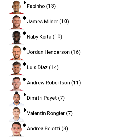
Fabinho
13
James Milner
10
Naby Keita
10
Jordan Henderson
16
Luis Diaz
14
Andrew Robertson
11
Dimitri Payet
7
Valentin Rongier
7
Andrea Belotti
3