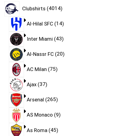
Clubshirts
4014
Al-Hilal SFC
14
Inter Miami
43
Al-Nassr FC
20
AC Milan
75
Ajax
37
Arsenal
265
AS Monaco
9
As Roma
45