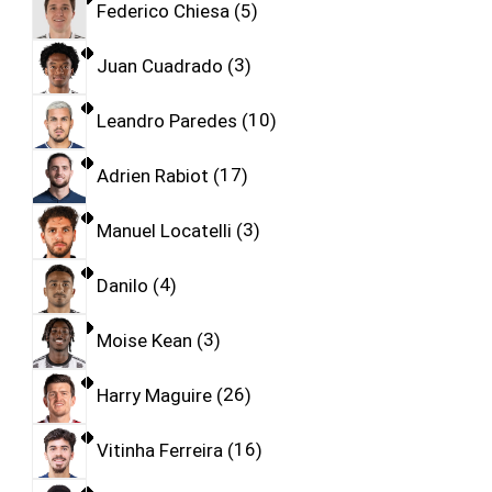
Federico Chiesa
5
Juan Cuadrado
3
Leandro Paredes
10
Adrien Rabiot
17
Manuel Locatelli
3
Danilo
4
Moise Kean
3
Harry Maguire
26
Vitinha Ferreira
16