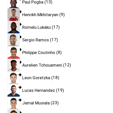
Paul Pogba
13
Henrikh Mkhitaryan
9
Romelu Lukaku
17
Sergio Ramos
17
Philippe Coutinho
8
Aurelien Tchouameni
12
Leon Goretzka
18
Lucas Hernandez
19
Jamal Musiala
23