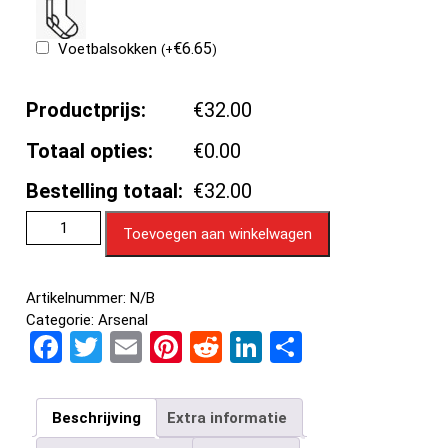
€
6.65
Voetbalsokken
(
+
)
Productprijs:
€32.00
Totaal opties:
€0.00
Bestelling totaal:
€32.00
Toevoegen aan winkelwagen
Artikelnummer:
N/B
Categorie:
Arsenal
F
T
E
Pi
R
Li
D
a
wi
m
nt
e
n
el
ce
tt
ail
er
d
ke
e
Beschrijving
Extra informatie
b
er
es
di
dI
n