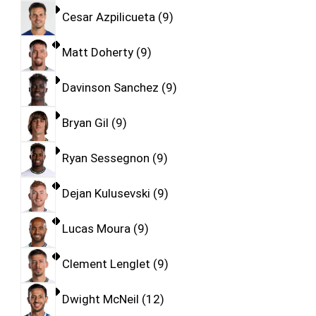
Cesar Azpilicueta
9
Matt Doherty
9
Davinson Sanchez
9
Bryan Gil
9
Ryan Sessegnon
9
Dejan Kulusevski
9
Lucas Moura
9
Clement Lenglet
9
Dwight McNeil
12