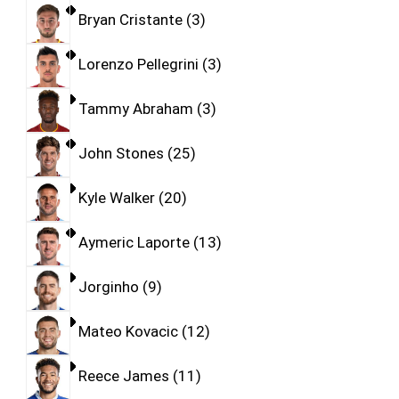
Bryan Cristante
3
Lorenzo Pellegrini
3
Tammy Abraham
3
John Stones
25
Kyle Walker
20
Aymeric Laporte
13
Jorginho
9
Mateo Kovacic
12
Reece James
11