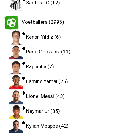
Santos FC
12
Voetballers
2995
Kenan Yıldız
6
Pedri González
11
Raphinha
7
Lamine Yamal
26
Lionel Messi
43
Neymar Jr
35
Kylian Mbappe
42