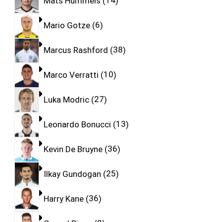
Mats Hummels
14
Mario Gotze
6
Marcus Rashford
38
Marco Verratti
10
Luka Modric
27
Leonardo Bonucci
13
Kevin De Bruyne
36
Ilkay Gundogan
25
Harry Kane
36