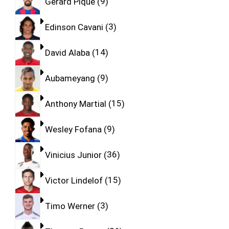
Gerard Pique
9
Edinson Cavani
3
David Alaba
14
Aubameyang
9
Anthony Martial
15
Wesley Fofana
9
Vinicius Junior
36
Victor Lindelof
15
Timo Werner
3