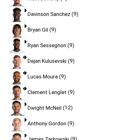
Davinson Sanchez
9
Bryan Gil
9
Ryan Sessegnon
9
Dejan Kulusevski
9
Lucas Moura
9
Clement Lenglet
9
Dwight McNeil
12
Anthony Gordon
9
James Tarkowski
9