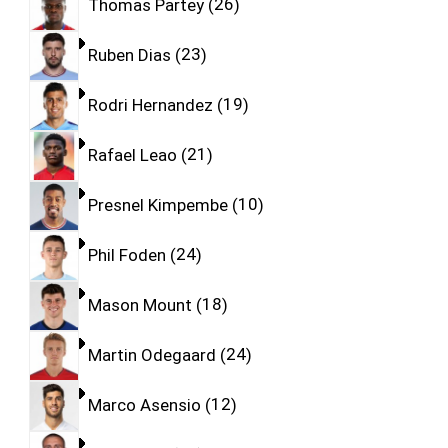
Thomas Partey
26
Ruben Dias
23
Rodri Hernandez
19
Rafael Leao
21
Presnel Kimpembe
10
Phil Foden
24
Mason Mount
18
Martin Odegaard
24
Marco Asensio
12