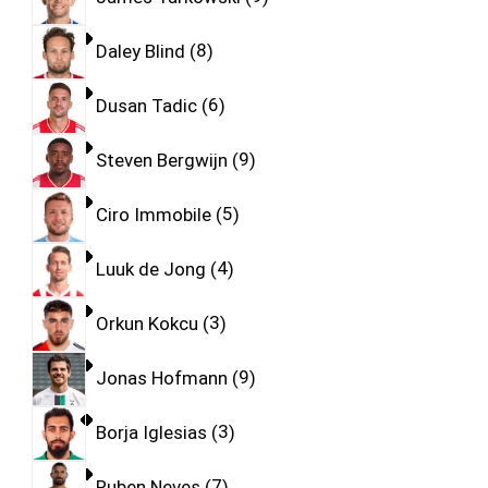
Daley Blind
8
Dusan Tadic
6
Steven Bergwijn
9
Ciro Immobile
5
Luuk de Jong
4
Orkun Kokcu
3
Jonas Hofmann
9
Borja Iglesias
3
Ruben Neves
7