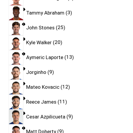
Tammy Abraham
3
John Stones
25
Kyle Walker
20
Aymeric Laporte
13
Jorginho
9
Mateo Kovacic
12
Reece James
11
Cesar Azpilicueta
9
Matt Doherty
9