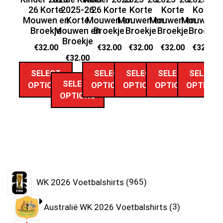
26 Korte
2025-26
26 Korte
Korte
Korte
Korte
2
Mouwen en
Korte
Mouwen en
Mouwen en
Mouwen en
Mouwen e
M
Broekje
Mouwen en
Broekje
Broekje
Broekje
Broekje
Broekje
€
32.00
€
32.00
€
32.00
€
32.00
€
32.00
€
32.00
SELECT
SELECT
SELECT
SELECT
SELECT
SELECT
OPTIONS
OPTIONS
OPTIONS
OPTIONS
OPTIONS
OPTIONS
WK 2026 Voetbalshirts
965
Australië WK 2026 Voetbalshirts
3