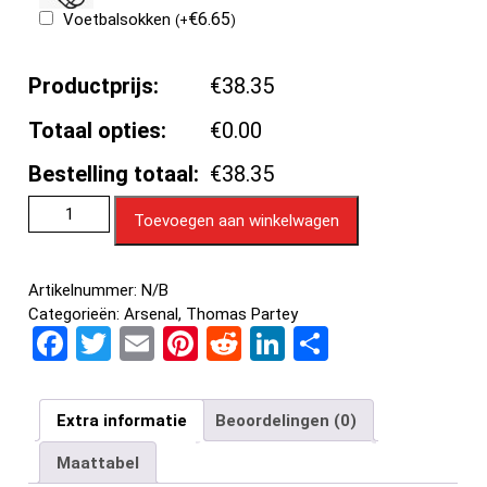
€
6.65
Voetbalsokken
(
+
)
Productprijs:
€38.35
Totaal opties:
€0.00
Bestelling totaal:
€38.35
Toevoegen aan winkelwagen
Artikelnummer:
N/B
Categorieën:
Arsenal
,
Thomas Partey
F
T
E
Pi
R
Li
D
a
wi
m
nt
e
n
el
ce
tt
ail
er
d
ke
e
Extra informatie
Beoordelingen (0)
b
er
es
di
dI
n
Maattabel
o
t
t
n