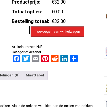
Productprijs:
€32.00
Totaal opties:
€0.00
Bestelling totaal:
€32.00
Toevoegen aan winkelwagen
Artikelnummer:
N/B
Categorie:
Arsenal
F
T
E
Pi
R
Li
D
a
wi
m
nt
e
n
el
ce
tt
ail
er
d
ke
e
elingen (0)
Maattabel
b
er
es
di
dI
n
o
t
t
n
o
k
okken. Als je de sokken wilt, kies dan de opties van sokken