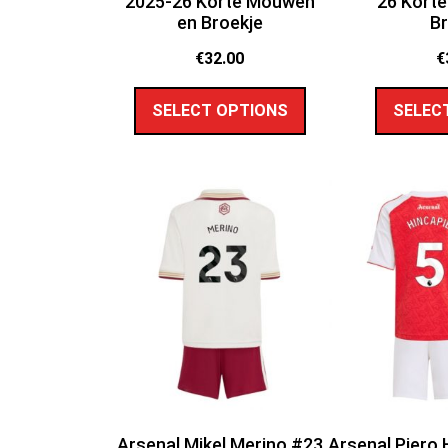
2025-26 Korte Mouwen
26 Kort
en Broekje
Br
€
32.00
€
SELECT OPTIONS
SELEC
Arsenal Mikel Merino #23
Arsenal Piero 