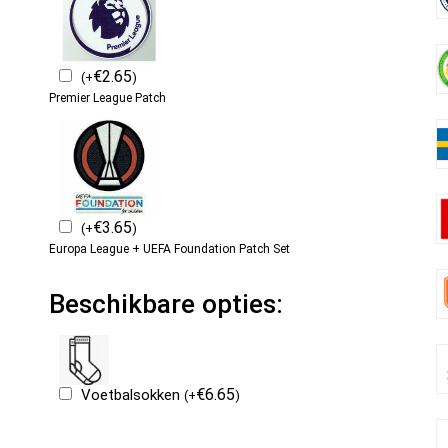
€
2.65
(
+
)
Premier League Patch
€
3.65
(
+
)
Europa League + UEFA Foundation Patch Set
Beschikbare opties:
€
6.65
Voetbalsokken
(
+
)