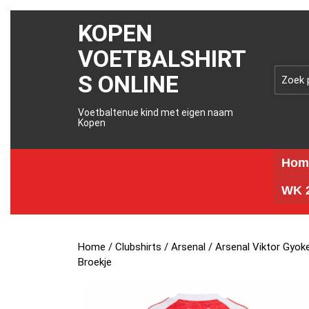
KOPEN
VOETBALSHIRT
S ONLINE
Voetbaltenue kind met eigen naam
Kopen
Hom
WK 2
Home
/
Clubshirts
/
Arsenal
/ Arsenal Viktor Gyok
Broekje