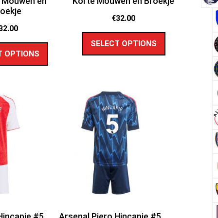
e Mouwen en
Korte Mouwen en Broekje
oekje
€
32.00
32.00
SELECT OPTIONS
T OPTIONS
Hincapie #5
Arsenal Piero Hincapie #5