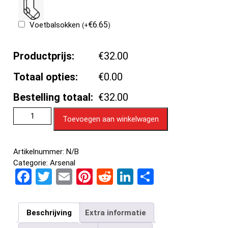
€
6.65
Voetbalsokken
(
+
)
Productprijs:
€32.00
Totaal opties:
€0.00
Bestelling totaal:
€32.00
Toevoegen aan winkelwagen
Artikelnummer:
N/B
Categorie:
Arsenal
F
T
E
Pi
R
Li
D
a
wi
m
nt
e
n
el
ce
tt
ail
er
d
ke
e
Beschrijving
Extra informatie
b
er
es
di
dI
n