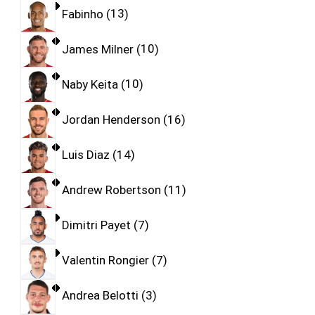
Fabinho
13
James Milner
10
Naby Keita
10
Jordan Henderson
16
Luis Diaz
14
Andrew Robertson
11
Dimitri Payet
7
Valentin Rongier
7
Andrea Belotti
3