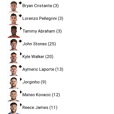
Bryan Cristante
3
Lorenzo Pellegrini
3
Tammy Abraham
3
John Stones
25
Kyle Walker
20
Aymeric Laporte
13
Jorginho
9
Mateo Kovacic
12
Reece James
11