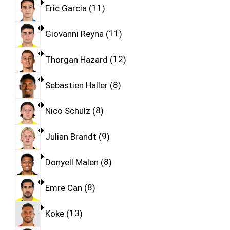
Eric Garcia
11
Giovanni Reyna
11
Thorgan Hazard
12
Sebastien Haller
8
Nico Schulz
8
Julian Brandt
9
Donyell Malen
8
Emre Can
8
Koke
13