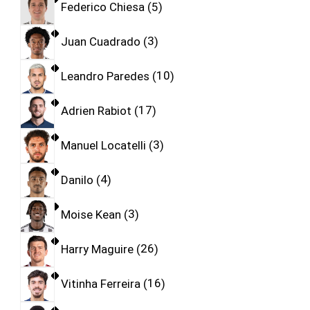
Federico Chiesa
5
Juan Cuadrado
3
Leandro Paredes
10
Adrien Rabiot
17
Manuel Locatelli
3
Danilo
4
Moise Kean
3
Harry Maguire
26
Vitinha Ferreira
16