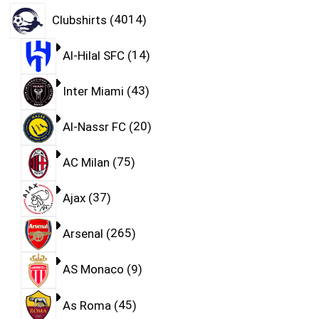
Clubshirts
4014
Al-Hilal SFC
14
Inter Miami
43
Al-Nassr FC
20
AC Milan
75
Ajax
37
Arsenal
265
AS Monaco
9
As Roma
45