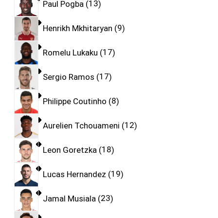
Paul Pogba
13
Henrikh Mkhitaryan
9
Romelu Lukaku
17
Sergio Ramos
17
Philippe Coutinho
8
Aurelien Tchouameni
12
Leon Goretzka
18
Lucas Hernandez
19
Jamal Musiala
23