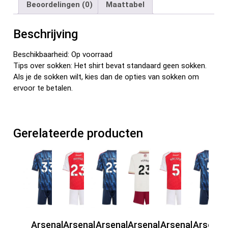
Beoordelingen (0)
Maattabel
o
t
t
n
o
Beschrijving
k
Beschikbaarheid: Op voorraad
Tips over sokken: Het shirt bevat standaard geen sokken.
Als je de sokken wilt, kies dan de opties van sokken om
ervoor te betalen.
Gerelateerde producten
Arsenal
Arsenal
Arsenal
Arsenal
Arsenal
Arsenal