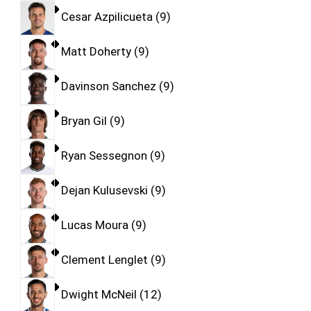
Cesar Azpilicueta
9
Matt Doherty
9
Davinson Sanchez
9
Bryan Gil
9
Ryan Sessegnon
9
Dejan Kulusevski
9
Lucas Moura
9
Clement Lenglet
9
Dwight McNeil
12