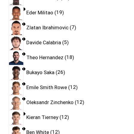
Eder Militao
19
Zlatan Ibrahimovic
7
Davide Calabria
5
Theo Hernandez
18
Bukayo Saka
26
Emile Smith Rowe
12
Oleksandr Zinchenko
12
Kieran Tierney
12
Ben White
12