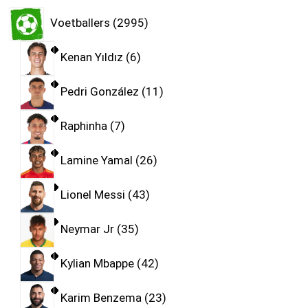
Voetballers
2995
Kenan Yıldız
6
Pedri González
11
Raphinha
7
Lamine Yamal
26
Lionel Messi
43
Neymar Jr
35
Kylian Mbappe
42
Karim Benzema
23