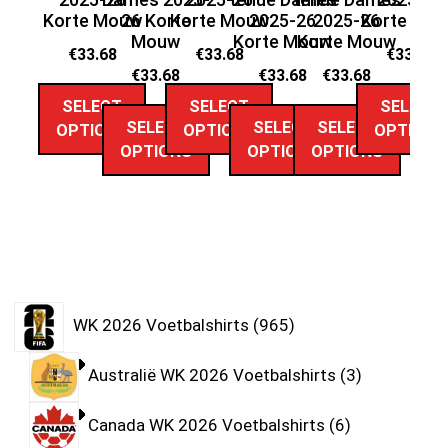
Korte Mouw
26 Korte
Korte Mouw
2025-26
2025-26
Korte Mo
Mouw
Korte Mouw
Korte Mouw
Ko
€
33.68
€
33.68
€
33.68
€
33.68
€
33.68
€
33.68
SELECT
SELECT
SELECT
SELECT
SELECT
SELECT
OPTIONS
OPTIONS
OPTIONS
OPTIONS
OPTIONS
OPTIONS
WK 2026 Voetbalshirts
965
Australië WK 2026 Voetbalshirts
3
Canada WK 2026 Voetbalshirts
6