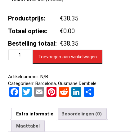
Productprijs:
€38.35
Totaal opties:
€0.00
Bestelling totaal:
€38.35
Toevoegen aan winkelwagen
Artikelnummer:
N/B
Categorieën:
Barcelona
,
Ousmane Dembele
F
T
E
Pi
R
Li
D
a
wi
m
nt
e
n
el
ce
tt
ail
er
d
ke
e
Extra informatie
Beoordelingen (0)
b
er
es
di
dI
n
Maattabel
o
t
t
n