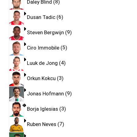
Daley Blind
8
Dusan Tadic
6
Steven Bergwijn
9
Ciro Immobile
5
Luuk de Jong
4
Orkun Kokcu
3
Jonas Hofmann
9
Borja Iglesias
3
Ruben Neves
7