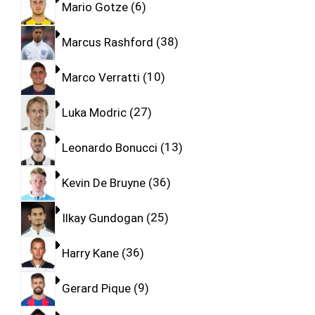
Mario Gotze
6
Marcus Rashford
38
Marco Verratti
10
Luka Modric
27
Leonardo Bonucci
13
Kevin De Bruyne
36
Ilkay Gundogan
25
Harry Kane
36
Gerard Pique
9