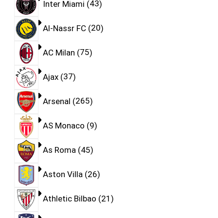
Inter Miami
43
Al-Nassr FC
20
AC Milan
75
Ajax
37
Arsenal
265
AS Monaco
9
As Roma
45
Aston Villa
26
Athletic Bilbao
21