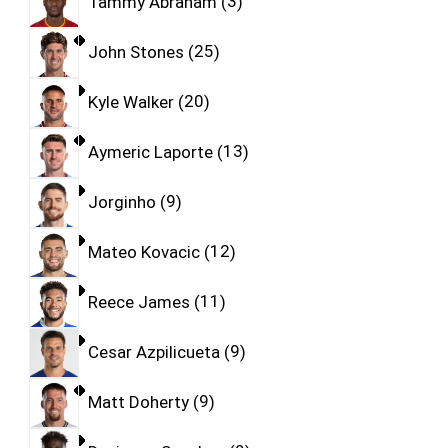
Tammy Abraham
3
John Stones
25
Kyle Walker
20
Aymeric Laporte
13
Jorginho
9
Mateo Kovacic
12
Reece James
11
Cesar Azpilicueta
9
Matt Doherty
9