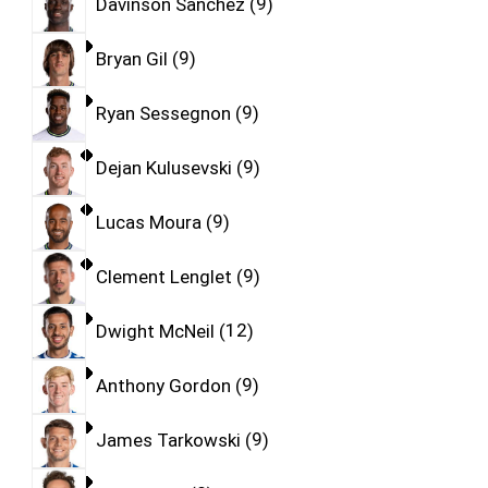
Davinson Sanchez
9
Bryan Gil
9
Ryan Sessegnon
9
Dejan Kulusevski
9
Lucas Moura
9
Clement Lenglet
9
Dwight McNeil
12
Anthony Gordon
9
James Tarkowski
9