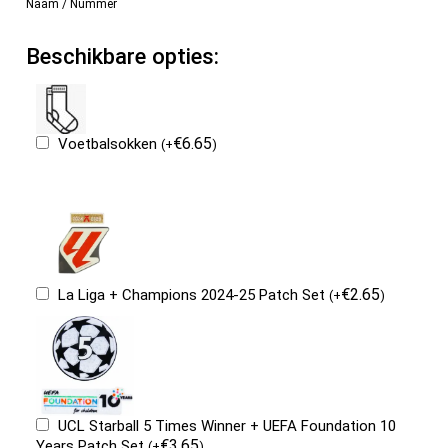
Naam / Nummer
Beschikbare opties:
€
6.65
Voetbalsokken
(
+
)
€
2.65
La Liga + Champions 2024-25 Patch Set
(
+
)
UCL Starball 5 Times Winner + UEFA Foundation 10
€
3.65
Years Patch Set
(
+
)