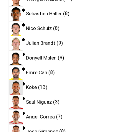
Sebastien Haller
8
Nico Schulz
8
Julian Brandt
9
Donyell Malen
8
Emre Can
8
Koke
13
Saul Niguez
3
Angel Correa
7
Jose Gimenez
8