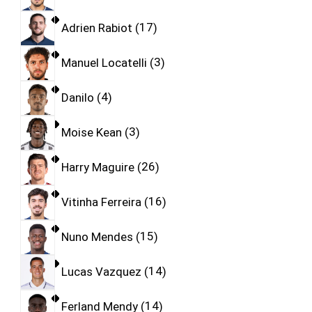
Adrien Rabiot
17
Manuel Locatelli
3
Danilo
4
Moise Kean
3
Harry Maguire
26
Vitinha Ferreira
16
Nuno Mendes
15
Lucas Vazquez
14
Ferland Mendy
14