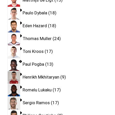
Matthijs de Ligt
15
Paulo Dybala
18
Eden Hazard
18
Thomas Muller
24
Toni Kroos
17
Paul Pogba
13
Henrikh Mkhitaryan
9
Romelu Lukaku
17
Sergio Ramos
17