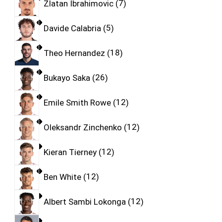
Zlatan Ibrahimovic
7
Davide Calabria
5
Theo Hernandez
18
Bukayo Saka
26
Emile Smith Rowe
12
Oleksandr Zinchenko
12
Kieran Tierney
12
Ben White
12
Albert Sambi Lokonga
12