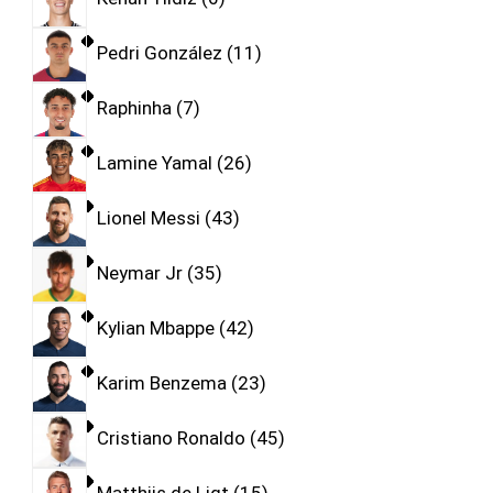
Pedri González
11
Raphinha
7
Lamine Yamal
26
Lionel Messi
43
Neymar Jr
35
Kylian Mbappe
42
Karim Benzema
23
Cristiano Ronaldo
45