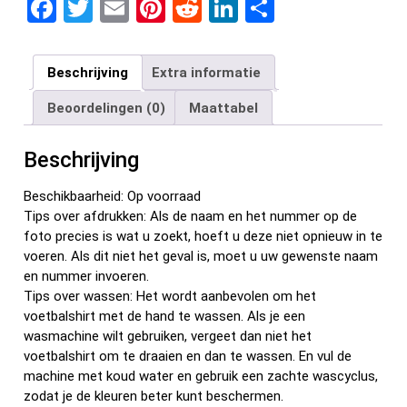
F
T
E
Pi
R
Li
D
a
wi
m
nt
e
n
el
ce
tt
ail
er
d
ke
e
Beschrijving
Extra informatie
b
er
es
di
dI
n
Beoordelingen (0)
Maattabel
o
t
t
n
o
Beschrijving
k
Beschikbaarheid: Op voorraad
Tips over afdrukken: Als de naam en het nummer op de
foto precies is wat u zoekt, hoeft u deze niet opnieuw in te
voeren. Als dit niet het geval is, moet u uw gewenste naam
en nummer invoeren.
Tips over wassen: Het wordt aanbevolen om het
voetbalshirt met de hand te wassen. Als je een
wasmachine wilt gebruiken, vergeet dan niet het
voetbalshirt om te draaien en dan te wassen. En vul de
machine met koud water en gebruik een zachte wascyclus,
zodat je de kleuren beter kunt beschermen.