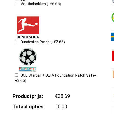
€
6.65
Voetbalsokken
(
+
)
€
2.65
Bundesliga Patch
(
+
)
UCL Starball + UEFA Foundation Patch Set
(
+
€
3.65
)
Productprijs:
€38.69
Totaal opties:
€0.00