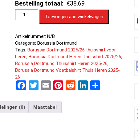
Bestelling totaal:
€38.69
Toevoegen aan winkelwagen
Artikelnummer:
N/B
Categorie:
Borussia Dortmund
Tags:
Borussia Dortmund 2025/26 thuisshirt voor
heren
,
Borussia Dortmund Heren Thuisshirt 2025/26
,
Borussia Dortmund Thuisshirt Heren 2025/26
,
Borussia Dortmund Voetbalshirt Thuis Heren 2025-
26
F
T
E
Pi
R
Li
D
a
wi
m
nt
e
n
el
ce
tt
ail
er
d
ke
e
elingen (0)
Maattabel
b
er
es
di
dI
n
o
t
t
n
o