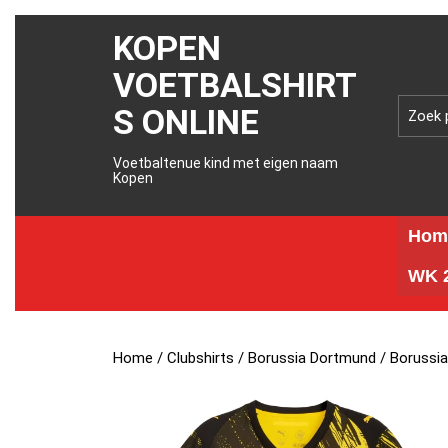
KOPEN
VOETBALSHIRT
S ONLINE
Voetbaltenue kind met eigen naam
Kopen
Hom
WK 2
Home
/
Clubshirts
/
Borussia Dortmund
/ Borussi