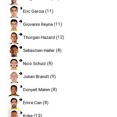
Eric Garcia
11
Giovanni Reyna
11
Thorgan Hazard
12
Sebastien Haller
8
Nico Schulz
8
Julian Brandt
9
Donyell Malen
8
Emre Can
8
Koke
13