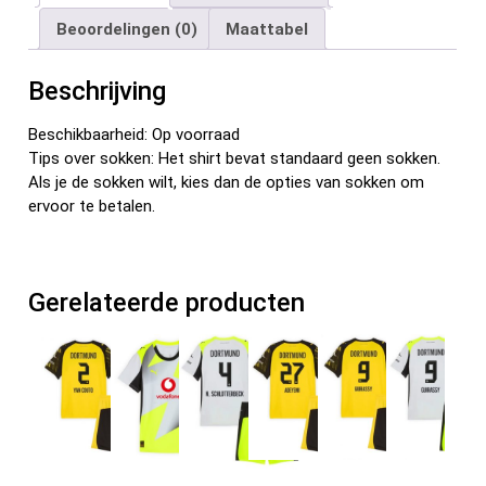
b
er
es
di
dI
n
Beoordelingen (0)
Maattabel
o
t
t
n
o
Beschrijving
k
Beschikbaarheid: Op voorraad
Tips over sokken: Het shirt bevat standaard geen sokken.
Als je de sokken wilt, kies dan de opties van sokken om
ervoor te betalen.
Gerelateerde producten