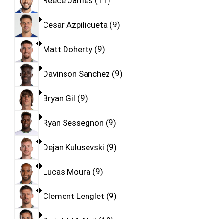
Reece James
11
Cesar Azpilicueta
9
Matt Doherty
9
Davinson Sanchez
9
Bryan Gil
9
Ryan Sessegnon
9
Dejan Kulusevski
9
Lucas Moura
9
Clement Lenglet
9