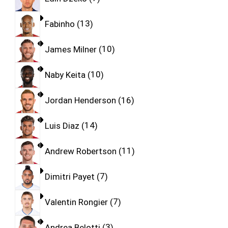
Fabinho
13
James Milner
10
Naby Keita
10
Jordan Henderson
16
Luis Diaz
14
Andrew Robertson
11
Dimitri Payet
7
Valentin Rongier
7
Andrea Belotti
3