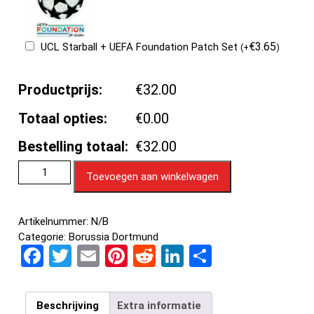
€
3.65
UCL Starball + UEFA Foundation Patch Set
(
+
)
Productprijs:
€32.00
Totaal opties:
€0.00
Bestelling totaal:
€32.00
Toevoegen aan winkelwagen
Artikelnummer:
N/B
Categorie:
Borussia Dortmund
F
T
E
Pi
R
Li
D
a
wi
m
nt
e
n
el
ce
tt
ail
er
d
ke
e
Beschrijving
Extra informatie