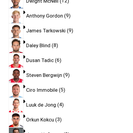
Dwight McNeil
12
Anthony Gordon
9
James Tarkowski
9
Daley Blind
8
Dusan Tadic
6
Steven Bergwijn
9
Ciro Immobile
5
Luuk de Jong
4
Orkun Kokcu
3