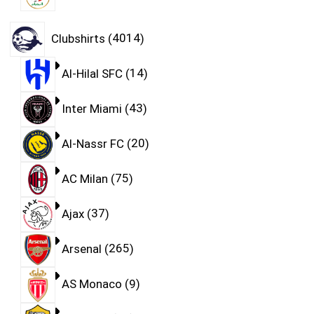
Clubshirts
4014
Al-Hilal SFC
14
Inter Miami
43
Al-Nassr FC
20
AC Milan
75
Ajax
37
Arsenal
265
AS Monaco
9