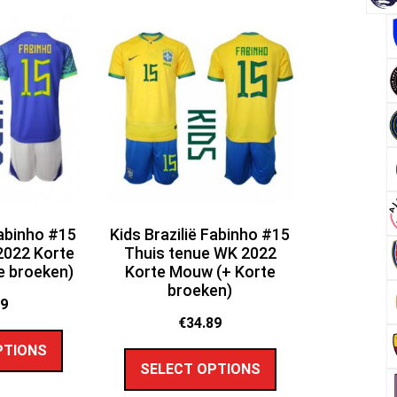
Fabinho #15
Kids Brazilië Fabinho #15
2022 Korte
Thuis tenue WK 2022
e broeken)
Korte Mouw (+ Korte
broeken)
89
€
34.89
PTIONS
SELECT OPTIONS