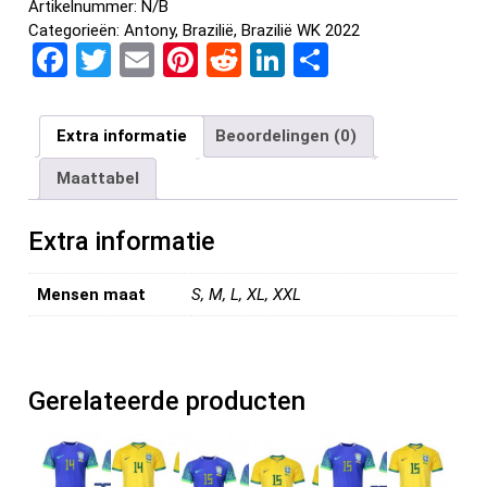
Artikelnummer:
N/B
Categorieën:
Antony
,
Brazilië
,
Brazilië WK 2022
F
T
E
Pi
R
Li
D
a
wi
m
nt
e
n
el
ce
tt
ail
er
d
ke
e
Extra informatie
Beoordelingen (0)
b
er
es
di
dI
n
Maattabel
o
t
t
n
o
Extra informatie
k
Mensen maat
S, M, L, XL, XXL
Gerelateerde producten