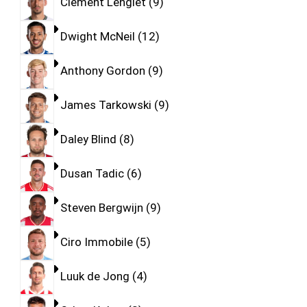
Clement Lenglet
9
Dwight McNeil
12
Anthony Gordon
9
James Tarkowski
9
Daley Blind
8
Dusan Tadic
6
Steven Bergwijn
9
Ciro Immobile
5
Luuk de Jong
4