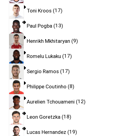
Toni Kroos
17
Paul Pogba
13
Henrikh Mkhitaryan
9
Romelu Lukaku
17
Sergio Ramos
17
Philippe Coutinho
8
Aurelien Tchouameni
12
Leon Goretzka
18
Lucas Hernandez
19