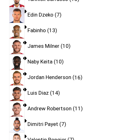
Edin Dzeko
7
Fabinho
13
James Milner
10
Naby Keita
10
Jordan Henderson
16
Luis Diaz
14
Andrew Robertson
11
Dimitri Payet
7
Valentin Rongier
7