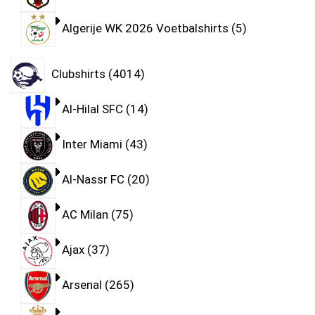
Algerije WK 2026 Voetbalshirts
5
Clubshirts
4014
Al-Hilal SFC
14
Inter Miami
43
Al-Nassr FC
20
AC Milan
75
Ajax
37
Arsenal
265