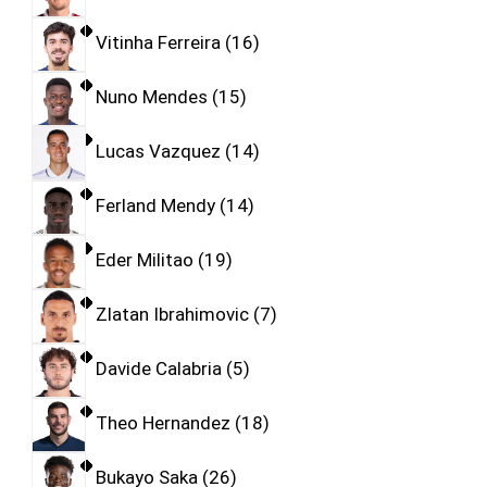
Vitinha Ferreira
16
Nuno Mendes
15
Lucas Vazquez
14
Ferland Mendy
14
Eder Militao
19
Zlatan Ibrahimovic
7
Davide Calabria
5
Theo Hernandez
18
Bukayo Saka
26