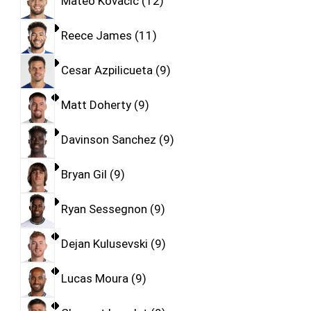
Mateo Kovacic
12
Reece James
11
Cesar Azpilicueta
9
Matt Doherty
9
Davinson Sanchez
9
Bryan Gil
9
Ryan Sessegnon
9
Dejan Kulusevski
9
Lucas Moura
9