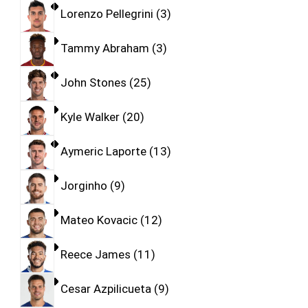
Lorenzo Pellegrini
3
Tammy Abraham
3
John Stones
25
Kyle Walker
20
Aymeric Laporte
13
Jorginho
9
Mateo Kovacic
12
Reece James
11
Cesar Azpilicueta
9