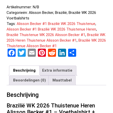
Artikelnummer:
N/B
Categorieën:
Alisson Becker
,
Brazilië
,
Brazilië WK 2026
Voetbalshirts
Tags:
Alisson Becker #1 Brazilië WK 2026 Thuistenue
,
Alisson Becker #1 Brazilië WK 2026 Thuistenue Heren
,
Brazilië Thuistenue WK 2026 Alisson Becker #1
,
Brazilië WK
2026 Heren Thuistenue Alisson Becker #1
,
Brazilië WK 2026
Thuistenue Alisson Becker #1
F
T
E
Pi
R
Li
D
a
wi
m
nt
e
n
el
ce
tt
ail
er
d
ke
e
Beschrijving
Extra informatie
b
er
es
di
dI
n
Beoordelingen (0)
Maattabel
o
t
t
n
o
Beschrijving
k
Brazilië WK 2026 Thuistenue Heren
Alisson Becker #1 – Voetbalshirt +