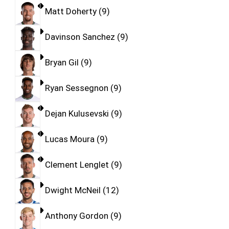
Matt Doherty
9
Davinson Sanchez
9
Bryan Gil
9
Ryan Sessegnon
9
Dejan Kulusevski
9
Lucas Moura
9
Clement Lenglet
9
Dwight McNeil
12
Anthony Gordon
9