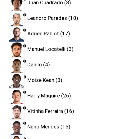
Juan Cuadrado
3
Leandro Paredes
10
Adrien Rabiot
17
Manuel Locatelli
3
Danilo
4
Moise Kean
3
Harry Maguire
26
Vitinha Ferreira
16
Nuno Mendes
15