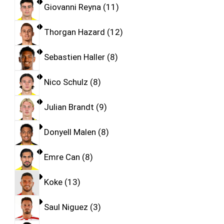
Giovanni Reyna
11
Thorgan Hazard
12
Sebastien Haller
8
Nico Schulz
8
Julian Brandt
9
Donyell Malen
8
Emre Can
8
Koke
13
Saul Niguez
3