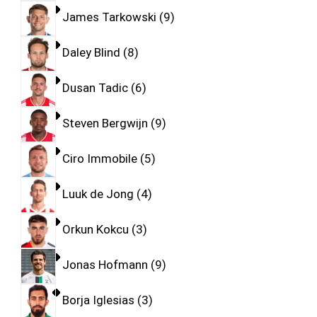
James Tarkowski
9
Daley Blind
8
Dusan Tadic
6
Steven Bergwijn
9
Ciro Immobile
5
Luuk de Jong
4
Orkun Kokcu
3
Jonas Hofmann
9
Borja Iglesias
3