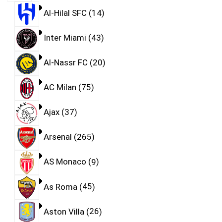
Al-Hilal SFC
14
Inter Miami
43
Al-Nassr FC
20
AC Milan
75
Ajax
37
Arsenal
265
AS Monaco
9
As Roma
45
Aston Villa
26