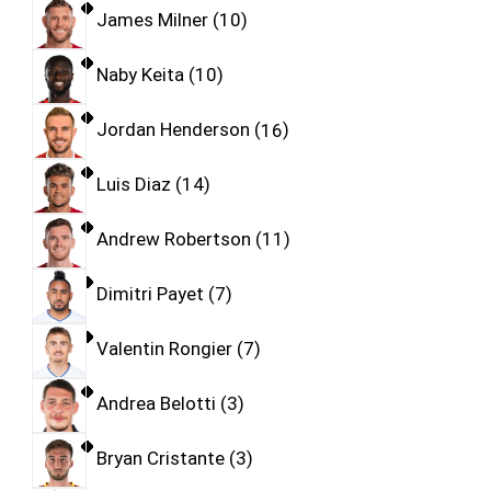
James Milner
10
Naby Keita
10
Jordan Henderson
16
Luis Diaz
14
Andrew Robertson
11
Dimitri Payet
7
Valentin Rongier
7
Andrea Belotti
3
Bryan Cristante
3