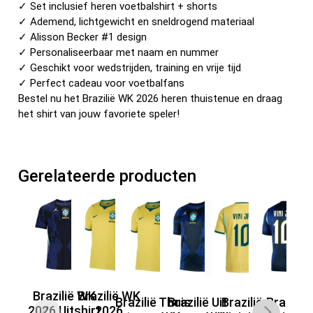
✓ Set inclusief heren voetbalshirt + shorts
✓ Ademend, lichtgewicht en sneldrogend materiaal
✓ Alisson Becker #1 design
✓ Personaliseerbaar met naam en nummer
✓ Geschikt voor wedstrijden, training en vrije tijd
✓ Perfect cadeau voor voetbalfans
Bestel nu het Brazilië WK 2026 heren thuistenue en draag
het shirt van jouw favoriete speler!
Gerelateerde producten
Brazilië WK
Brazilië WK
Brazilië Thuis
Brazilië Uit
Brazilië
Brazilië
2026 Uitshirt
2026
Ui