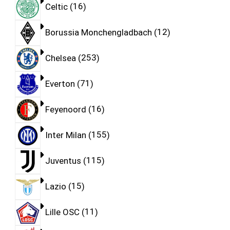
Celtic
16
Borussia Monchengladbach
12
Chelsea
253
Everton
71
Feyenoord
16
Inter Milan
155
Juventus
115
Lazio
15
Lille OSC
11