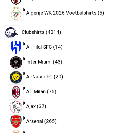
Algerije WK 2026 Voetbalshirts
5
Clubshirts
4014
Al-Hilal SFC
14
Inter Miami
43
Al-Nassr FC
20
AC Milan
75
Ajax
37
Arsenal
265