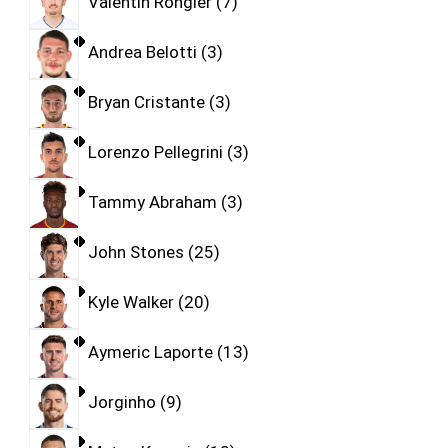
Valentin Rongier
7
Andrea Belotti
3
Bryan Cristante
3
Lorenzo Pellegrini
3
Tammy Abraham
3
John Stones
25
Kyle Walker
20
Aymeric Laporte
13
Jorginho
9