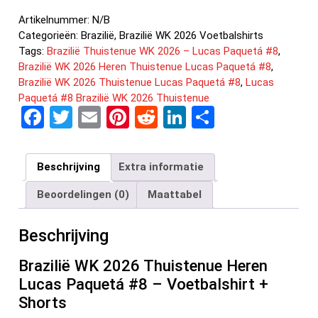
Artikelnummer:
N/B
Categorieën:
Brazilië
,
Brazilië WK 2026 Voetbalshirts
Tags:
Brazilië Thuistenue WK 2026 – Lucas Paquetá #8
,
Brazilië WK 2026 Heren Thuistenue Lucas Paquetá #8
,
Brazilië WK 2026 Thuistenue Lucas Paquetá #8
,
Lucas
Paquetá #8 Brazilië WK 2026 Thuistenue
F
T
E
Pi
R
Li
D
a
wi
m
nt
e
n
el
ce
tt
ail
er
d
ke
e
Beschrijving
Extra informatie
b
er
es
di
dI
n
Beoordelingen (0)
Maattabel
o
t
t
n
o
Beschrijving
k
Brazilië WK 2026 Thuistenue Heren
Lucas Paquetá #8 – Voetbalshirt +
Shorts