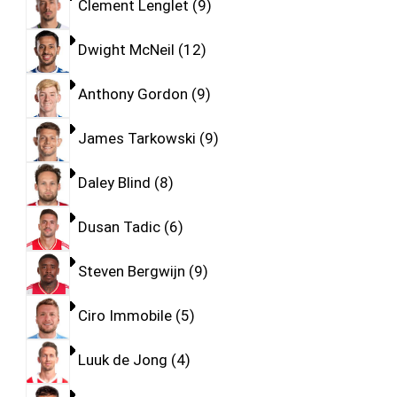
Clement Lenglet
9
Dwight McNeil
12
Anthony Gordon
9
James Tarkowski
9
Daley Blind
8
Dusan Tadic
6
Steven Bergwijn
9
Ciro Immobile
5
Luuk de Jong
4