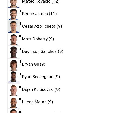
Mateo Kovacic
12
Reece James
11
Cesar Azpilicueta
9
Matt Doherty
9
Davinson Sanchez
9
Bryan Gil
9
Ryan Sessegnon
9
Dejan Kulusevski
9
Lucas Moura
9