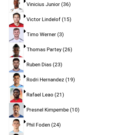
Vinicius Junior
36
Victor Lindelof
15
Timo Werner
3
Thomas Partey
26
Ruben Dias
23
Rodri Hernandez
19
Rafael Leao
21
Presnel Kimpembe
10
Phil Foden
24