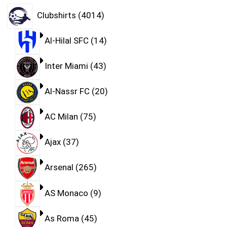
Clubshirts
4014
Al-Hilal SFC
14
Inter Miami
43
Al-Nassr FC
20
AC Milan
75
Ajax
37
Arsenal
265
AS Monaco
9
As Roma
45