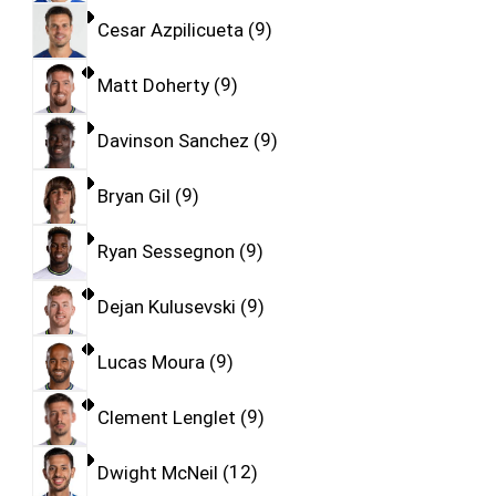
Cesar Azpilicueta
9
Matt Doherty
9
Davinson Sanchez
9
Bryan Gil
9
Ryan Sessegnon
9
Dejan Kulusevski
9
Lucas Moura
9
Clement Lenglet
9
Dwight McNeil
12