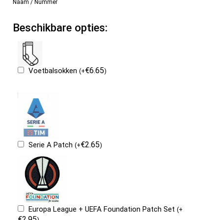
Naam / Nummer
Beschikbare opties:
€
6.65
Voetbalsokken
(
+
)
€
2.65
Serie A Patch
(
+
)
Europa League + UEFA Foundation Patch Set
(
+
€
2.95
)