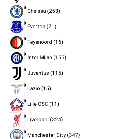
Chelsea
253
Everton
71
Feyenoord
16
Inter Milan
155
Juventus
115
Lazio
15
Lille OSC
11
Liverpool
324
Manchester City
347