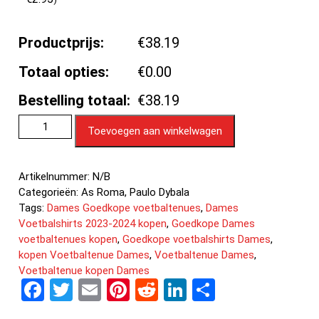
Productprijs:
€38.19
Totaal opties:
€0.00
Bestelling totaal:
€38.19
Toevoegen aan winkelwagen
Artikelnummer:
N/B
Categorieën:
As Roma
,
Paulo Dybala
Tags:
Dames Goedkope voetbaltenues
,
Dames
Voetbalshirts 2023-2024 kopen
,
Goedkope Dames
voetbaltenues kopen
,
Goedkope voetbalshirts Dames
,
kopen Voetbaltenue Dames
,
Voetbaltenue Dames
,
Voetbaltenue kopen Dames
F
T
E
Pi
R
Li
D
a
wi
m
nt
e
n
el