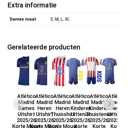
o
Extra informatie
k
Dames maat
S, M, L, XL
Gerelateerde producten
Atlético
Atlético
Atlético
Atlético
Atlético
Atlético
Madrid
Madrid
Madrid
Madrid
Madrid
Madrid
Dames
Heren
Heren
Kinderen
Kinderen
Heren
Uitshirt
Uitshirt
Thuisshirt
Uittenue
Thuistenue
Uittenue
Th
2025/26
2025/26
2025/26
2025/26
2025/26
2025/26
Korte Mouw
Korte Mouw
Korte Mouw
Korte
Korte
Korte