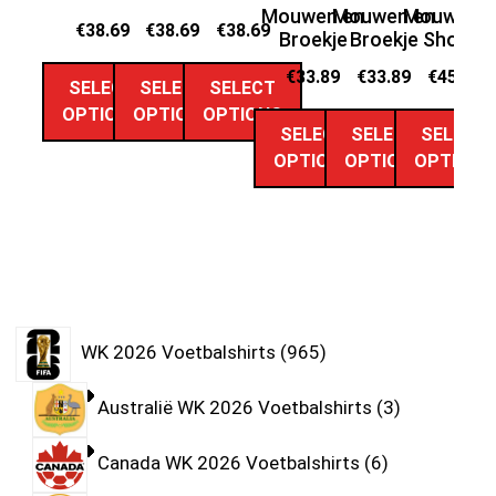
Mouwen en
Mouwen en
Mouwen e
M
€
38.69
€
38.69
€
38.69
Broekje
Broekje
Shorts
€
33.89
€
33.89
€
45.69
SELECT
SELECT
SELECT
OPTIONS
OPTIONS
OPTIONS
SELECT
SELECT
SELECT
OPTIONS
OPTIONS
OPTIONS
WK 2026 Voetbalshirts
965
Australië WK 2026 Voetbalshirts
3
Canada WK 2026 Voetbalshirts
6