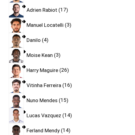
Adrien Rabiot
17
Manuel Locatelli
3
Danilo
4
Moise Kean
3
Harry Maguire
26
Vitinha Ferreira
16
Nuno Mendes
15
Lucas Vazquez
14
Ferland Mendy
14