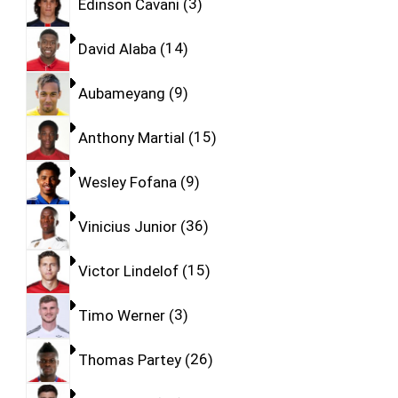
Edinson Cavani
3
David Alaba
14
Aubameyang
9
Anthony Martial
15
Wesley Fofana
9
Vinicius Junior
36
Victor Lindelof
15
Timo Werner
3
Thomas Partey
26