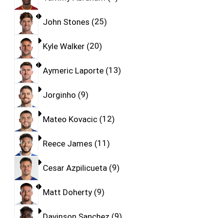
John Stones
25
Kyle Walker
20
Aymeric Laporte
13
Jorginho
9
Mateo Kovacic
12
Reece James
11
Cesar Azpilicueta
9
Matt Doherty
9
Davinson Sanchez
9