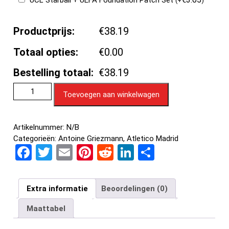
UCL Starball + UEFA Foundation Patch Set
(
+
)
Productprijs:
€38.19
Totaal opties:
€0.00
Bestelling totaal:
€38.19
Toevoegen aan winkelwagen
Artikelnummer:
N/B
Categorieën:
Antoine Griezmann
,
Atletico Madrid
F
T
E
Pi
R
Li
D
a
wi
m
nt
e
n
el
ce
tt
ail
er
d
ke
e
Extra informatie
Beoordelingen (0)
b
er
es
di
dI
n
Maattabel
o
t
t
n