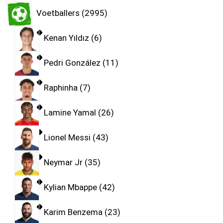
Voetballers
2995
Kenan Yıldız
6
Pedri González
11
Raphinha
7
Lamine Yamal
26
Lionel Messi
43
Neymar Jr
35
Kylian Mbappe
42
Karim Benzema
23