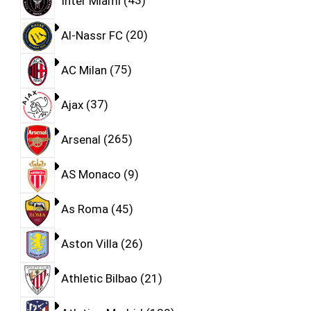
Inter Miami
43
Al-Nassr FC
20
AC Milan
75
Ajax
37
Arsenal
265
AS Monaco
9
As Roma
45
Aston Villa
26
Athletic Bilbao
21