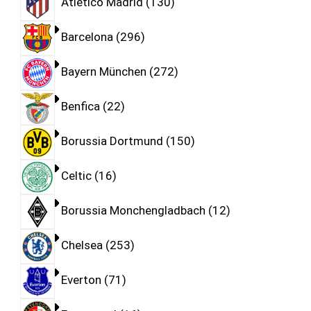
Atletico Madrid
130
Barcelona
296
Bayern München
272
Benfica
22
Borussia Dortmund
150
Celtic
16
Borussia Monchengladbach
12
Chelsea
253
Everton
71