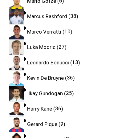
Mario Gotze
6
Marcus Rashford
38
Marco Verratti
10
Luka Modric
27
Leonardo Bonucci
13
Kevin De Bruyne
36
Ilkay Gundogan
25
Harry Kane
36
Gerard Pique
9