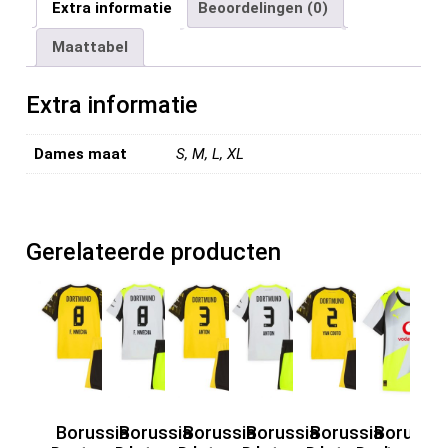
ce
tt
ail
er
d
ke
e
Extra informatie
Beoordelingen (0)
b
er
es
di
dI
n
Maattabel
o
t
t
n
o
Extra informatie
k
Dames maat
S, M, L, XL
Gerelateerde producten
Borussia
Borussia
Borussia
Borussia
Borussia
Borussia