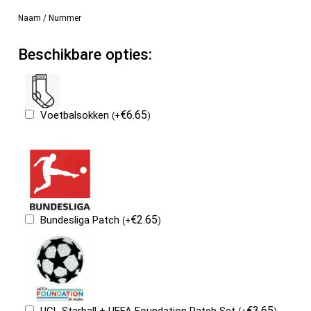
Naam / Nummer
Beschikbare opties:
€
6.65
Voetbalsokken
(
+
)
€
2.65
Bundesliga Patch
(
+
)
€
3.65
UCL Starball + UEFA Foundation Patch Set