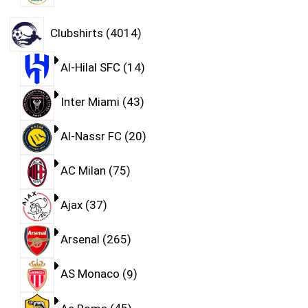
Clubshirts
4014
Al-Hilal SFC
14
Inter Miami
43
Al-Nassr FC
20
AC Milan
75
Ajax
37
Arsenal
265
AS Monaco
9