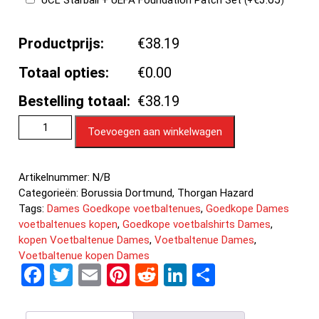
(
+
)
Productprijs:
€38.19
Totaal opties:
€0.00
Bestelling totaal:
€38.19
Toevoegen aan winkelwagen
Artikelnummer:
N/B
Categorieën:
Borussia Dortmund
,
Thorgan Hazard
Tags:
Dames Goedkope voetbaltenues
,
Goedkope Dames
voetbaltenues kopen
,
Goedkope voetbalshirts Dames
,
kopen Voetbaltenue Dames
,
Voetbaltenue Dames
,
Voetbaltenue kopen Dames
F
T
E
Pi
R
Li
D
a
wi
m
nt
e
n
el