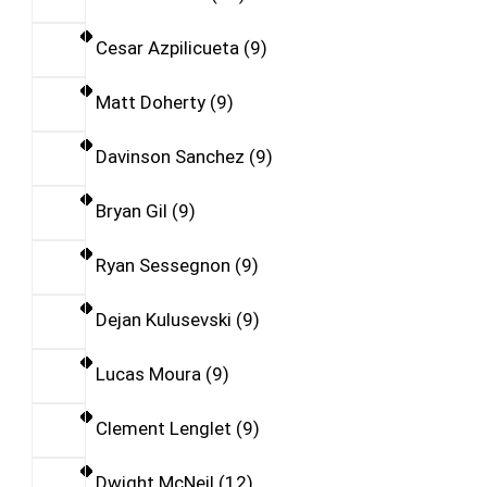
Cesar Azpilicueta
9
Matt Doherty
9
Davinson Sanchez
9
Bryan Gil
9
Ryan Sessegnon
9
Dejan Kulusevski
9
Lucas Moura
9
Clement Lenglet
9
Dwight McNeil
12