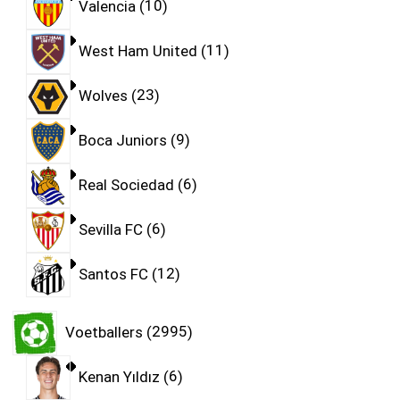
Valencia
10
West Ham United
11
Wolves
23
Boca Juniors
9
Real Sociedad
6
Sevilla FC
6
Santos FC
12
Voetballers
2995
Kenan Yıldız
6