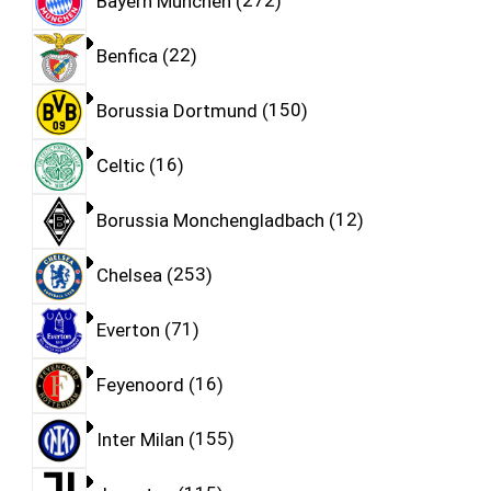
Bayern München
272
Benfica
22
Borussia Dortmund
150
Celtic
16
Borussia Monchengladbach
12
Chelsea
253
Everton
71
Feyenoord
16
Inter Milan
155