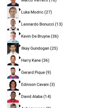
Marco Verratti
10
Luka Modric
27
Leonardo Bonucci
13
Kevin De Bruyne
36
Ilkay Gundogan
25
Harry Kane
36
Gerard Pique
9
Edinson Cavani
3
David Alaba
14