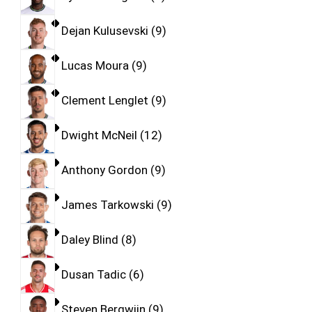
Dejan Kulusevski
9
Lucas Moura
9
Clement Lenglet
9
Dwight McNeil
12
Anthony Gordon
9
James Tarkowski
9
Daley Blind
8
Dusan Tadic
6
Steven Bergwijn
9