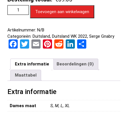
Toevoegen aan winkelwagen
Artikelnummer:
N/B
Categorieën:
Duitsland
,
Duitsland WK 2022
,
Serge Gnabry
F
T
E
Pi
R
Li
D
a
wi
m
nt
e
n
el
ce
tt
ail
er
d
ke
e
Extra informatie
Beoordelingen (0)
b
er
es
di
dI
n
Maattabel
o
t
t
n
o
Extra informatie
k
Dames maat
S, M, L, XL