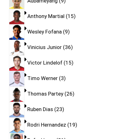
Aubameyang
9
Anthony Martial
15
Wesley Fofana
9
Vinicius Junior
36
Victor Lindelof
15
Timo Werner
3
Thomas Partey
26
Ruben Dias
23
Rodri Hernandez
19