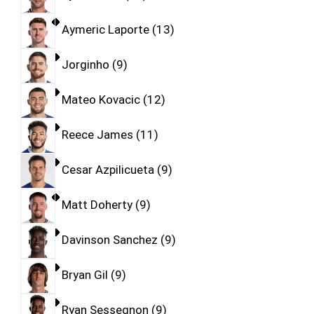
Aymeric Laporte
13
Jorginho
9
Mateo Kovacic
12
Reece James
11
Cesar Azpilicueta
9
Matt Doherty
9
Davinson Sanchez
9
Bryan Gil
9
Ryan Sessegnon
9