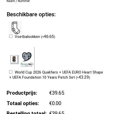
Naam / Nummer
Beschikbare opties:
€
6.65
Voetbalsokken
(
+
)
World Cup 2026 Qualifiers + UEFA EURO Heart Shape
€
3.29
+ UEFA Foundation 10 Years Patch Set
(
+
)
Productprijs:
€39.65
Totaal opties:
€0.00
Bestelling totaal:
€39.65