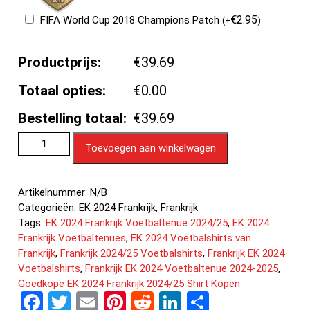
€
2.95
FIFA World Cup 2018 Champions Patch
(
+
)
Productprijs:
€39.69
Totaal opties:
€0.00
Bestelling totaal:
€39.69
Toevoegen aan winkelwagen
Artikelnummer:
N/B
Categorieën:
EK 2024 Frankrijk
,
Frankrijk
Tags:
EK 2024 Frankrijk Voetbaltenue 2024/25
,
EK 2024
Frankrijk Voetbaltenues
,
EK 2024 Voetbalshirts van
Frankrijk
,
Frankrijk 2024/25 Voetbalshirts
,
Frankrijk EK 2024
Voetbalshirts
,
Frankrijk EK 2024 Voetbaltenue 2024-2025
,
Goedkope EK 2024 Frankrijk 2024/25 Shirt Kopen
F
T
E
Pi
R
Li
D