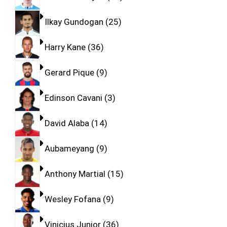
Ilkay Gundogan
25
Harry Kane
36
Gerard Pique
9
Edinson Cavani
3
David Alaba
14
Aubameyang
9
Anthony Martial
15
Wesley Fofana
9
Vinicius Junior
36