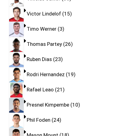
Victor Lindelof
15
Timo Werner
3
Thomas Partey
26
Ruben Dias
23
Rodri Hernandez
19
Rafael Leao
21
Presnel Kimpembe
10
Phil Foden
24
Mason Mount
18