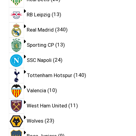
RB Leipzig
13
Real Madrid
340
Sporting CP
13
SSC Napoli
24
Tottenham Hotspur
140
Valencia
10
West Ham United
11
Wolves
23
Boca Juniors
9