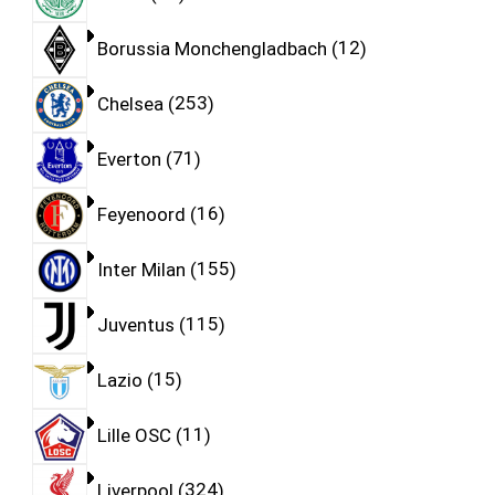
Borussia Monchengladbach
12
Chelsea
253
Everton
71
Feyenoord
16
Inter Milan
155
Juventus
115
Lazio
15
Lille OSC
11
Liverpool
324