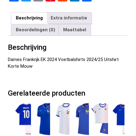
a
wi
m
nt
e
n
el
ce
tt
ail
er
d
ke
e
Beschrijving
Extra informatie
b
er
es
di
dI
n
Beoordelingen (0)
Maattabel
o
t
t
n
o
Beschrijving
k
Dames Frankrijk EK 2024 Voetbalshirts 2024/25 Uitshirt
Korte Mouw
Gerelateerde producten