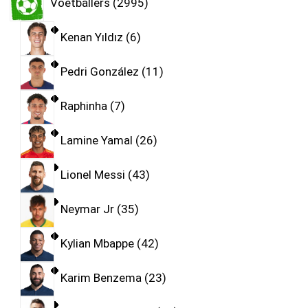
Voetballers
2995
Kenan Yıldız
6
Pedri González
11
Raphinha
7
Lamine Yamal
26
Lionel Messi
43
Neymar Jr
35
Kylian Mbappe
42
Karim Benzema
23