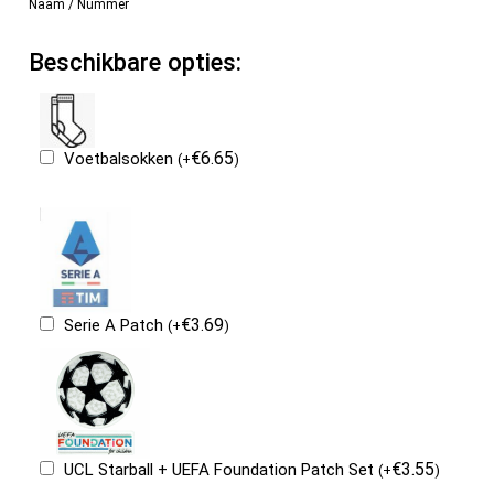
Naam / Nummer
Beschikbare opties:
€
6.65
Voetbalsokken
(
+
)
€
3.69
Serie A Patch
(
+
)
€
3.55
UCL Starball + UEFA Foundation Patch Set
(
+
)