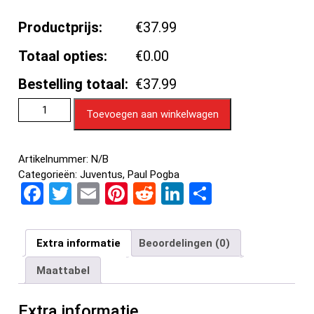
Productprijs:
€37.99
Totaal opties:
€0.00
Bestelling totaal:
€37.99
Toevoegen aan winkelwagen
Artikelnummer:
N/B
Categorieën:
Juventus
,
Paul Pogba
F
T
E
Pi
R
Li
D
a
wi
m
nt
e
n
el
ce
tt
ail
er
d
ke
e
Extra informatie
Beoordelingen (0)
b
er
es
di
dI
n
Maattabel
o
t
t
n
o
Extra informatie