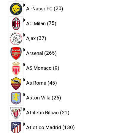
Al-Nassr FC
20
AC Milan
75
Ajax
37
Arsenal
265
AS Monaco
9
As Roma
45
Aston Villa
26
Athletic Bilbao
21
Atletico Madrid
130