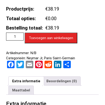
Productprijs:
€38.19
Totaal opties:
€0.00
Bestelling totaal:
€38.19
Toevoegen aan winkelwagen
Artikelnummer:
N/B
Categorieën:
Neymar Jr
,
Paris Saint-Germain
F
T
E
Pi
R
Li
D
a
wi
m
nt
e
n
el
ce
tt
ail
er
d
ke
e
Extra informatie
Beoordelingen (0)
b
er
es
di
dI
n
Maattabel
o
t
t
n
o
Extra informatie