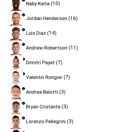
Naby Keita
10
Jordan Henderson
16
Luis Diaz
14
Andrew Robertson
11
Dimitri Payet
7
Valentin Rongier
7
Andrea Belotti
3
Bryan Cristante
3
Lorenzo Pellegrini
3