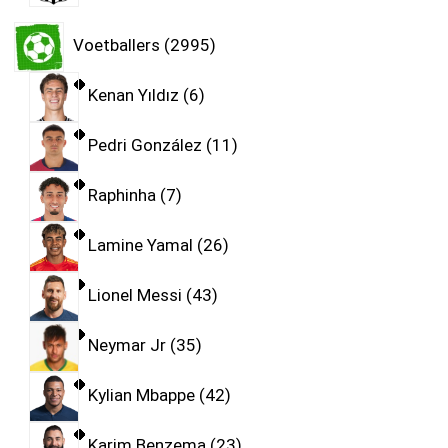
Voetballers
2995
Kenan Yıldız
6
Pedri González
11
Raphinha
7
Lamine Yamal
26
Lionel Messi
43
Neymar Jr
35
Kylian Mbappe
42
Karim Benzema
23