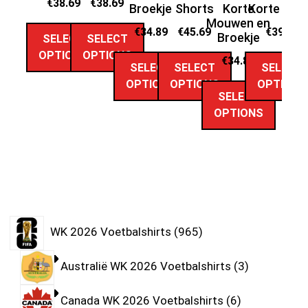
€
38.69
€
38.69
Broekje
Shorts
Korte
Korte Mo
Mouwen en
M
€
34.89
€
45.69
€
39.69
Broekje
SELECT
SELECT
OPTIONS
OPTIONS
€
34.89
SELECT
SELECT
SELECT
OPTIONS
OPTIONS
OPTIONS
SELECT
OPTIONS
WK 2026 Voetbalshirts
965
Australië WK 2026 Voetbalshirts
3
Canada WK 2026 Voetbalshirts
6