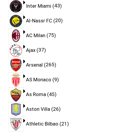
Inter Miami
43
Al-Nassr FC
20
AC Milan
75
Ajax
37
Arsenal
265
AS Monaco
9
As Roma
45
Aston Villa
26
Athletic Bilbao
21