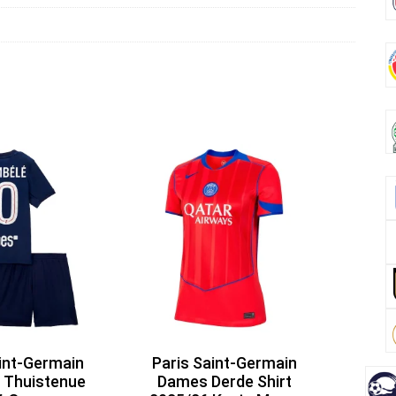
o
k
int-Germain
Paris Saint-Germain
 Thuistenue
Dames Derde Shirt