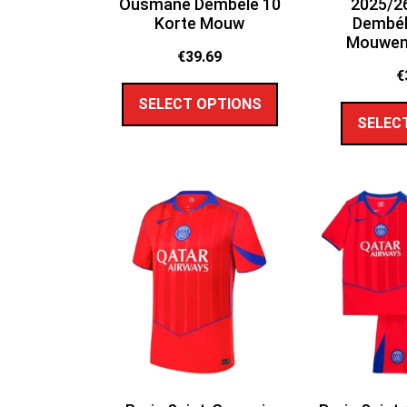
Ousmane Dembélé 10
2025/2
Korte Mouw
Dembél
Mouwen 
€
39.69
€
SELECT OPTIONS
SELEC