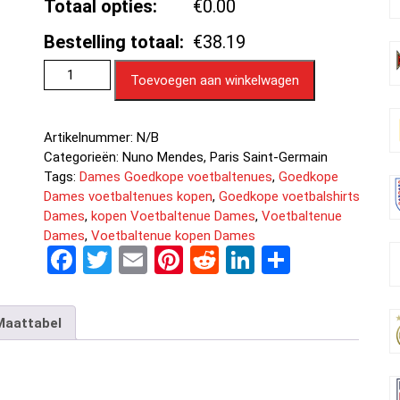
Totaal opties:
€0.00
Bestelling totaal:
€38.19
Toevoegen aan winkelwagen
Artikelnummer:
N/B
Categorieën:
Nuno Mendes
,
Paris Saint-Germain
Tags:
Dames Goedkope voetbaltenues
,
Goedkope
Dames voetbaltenues kopen
,
Goedkope voetbalshirts
Dames
,
kopen Voetbaltenue Dames
,
Voetbaltenue
Dames
,
Voetbaltenue kopen Dames
F
T
E
Pi
R
Li
D
a
wi
m
nt
e
n
el
ce
tt
ail
er
d
ke
e
Maattabel
b
er
es
di
dI
n
o
t
t
n