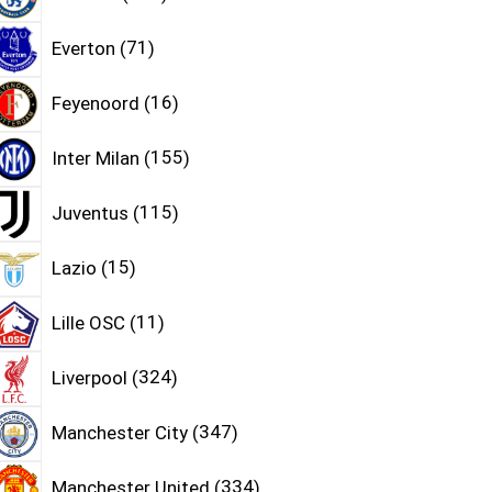
Everton
71
Feyenoord
16
Inter Milan
155
Juventus
115
Lazio
15
Lille OSC
11
Liverpool
324
Manchester City
347
Manchester United
334