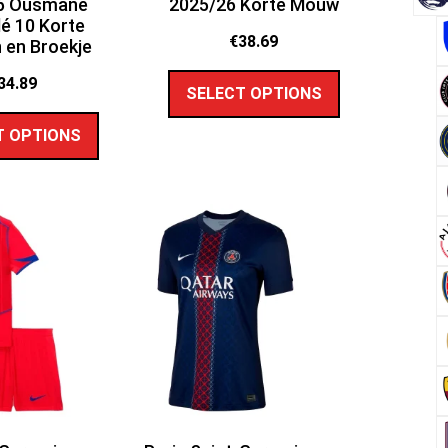
6 Ousmane
2025/26 Korte Mouw
é 10 Korte
€
38.69
en Broekje
34.89
SELECT OPTIONS
T OPTIONS