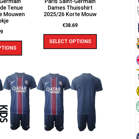
-Germain
Paris Saint-Germain
rde Tenue
Dames Thuisshirt
te Mouwen
2025/26 Korte Mouw
ekje
€
38.69
89
SELECT OPTIONS
PTIONS