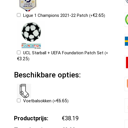
€
2.65
Ligue 1 Champions 2021-22 Patch
(
+
)
UCL Starball + UEFA Foundation Patch Set
(
+
€
3.25
)
Beschikbare opties:
€
6.65
Voetbalsokken
(
+
)
Productprijs:
€38.19