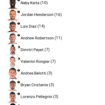
Naby Keita
10
Jordan Henderson
16
Luis Diaz
14
Andrew Robertson
11
Dimitri Payet
7
Valentin Rongier
7
Andrea Belotti
3
Bryan Cristante
3
Lorenzo Pellegrini
3