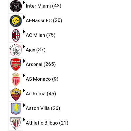
Inter Miami
43
Al-Nassr FC
20
AC Milan
75
Ajax
37
Arsenal
265
AS Monaco
9
As Roma
45
Aston Villa
26
Athletic Bilbao
21