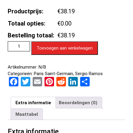
Productprijs:
€38.19
Totaal opties:
€0.00
Bestelling totaal:
€38.19
Toevoegen aan winkelwagen
Artikelnummer:
N/B
Categorieën:
Paris Saint-Germain
,
Sergio Ramos
F
T
E
Pi
R
Li
D
a
wi
m
nt
e
n
el
ce
tt
ail
er
d
ke
e
Extra informatie
Beoordelingen (0)
b
er
es
di
dI
n
Maattabel
o
t
t
n
o
Extra informatie