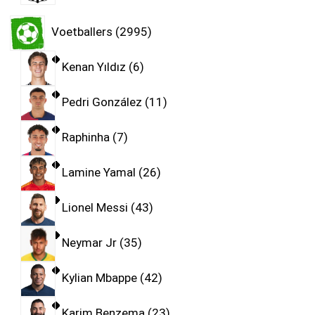
Voetballers
2995
Kenan Yıldız
6
Pedri González
11
Raphinha
7
Lamine Yamal
26
Lionel Messi
43
Neymar Jr
35
Kylian Mbappe
42
Karim Benzema
23