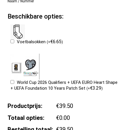
Naam / Nummer
Beschikbare opties:
€
6.65
Voetbalsokken
(
+
)
World Cup 2026 Qualifiers + UEFA EURO Heart Shape
€
3.29
+ UEFA Foundation 10 Years Patch Set
(
+
)
Productprijs:
€39.50
Totaal opties:
€0.00
Bestelling totaal:
€39.50