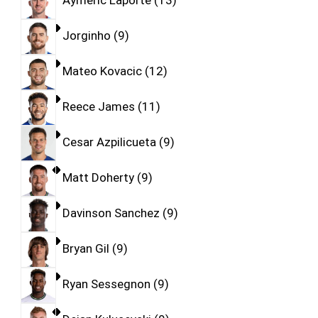
Aymeric Laporte
13
Jorginho
9
Mateo Kovacic
12
Reece James
11
Cesar Azpilicueta
9
Matt Doherty
9
Davinson Sanchez
9
Bryan Gil
9
Ryan Sessegnon
9