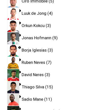
Ciro Immobile
5
Luuk de Jong
4
Orkun Kokcu
3
Jonas Hofmann
9
Borja Iglesias
3
Ruben Neves
7
David Neres
3
Thiago Silva
15
Sadio Mane
11