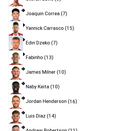
Joaquin Correa
7
Yannick Carrasco
15
Edin Dzeko
7
Fabinho
13
James Milner
10
Naby Keita
10
Jordan Henderson
16
Luis Diaz
14
Andrew Robertson
11