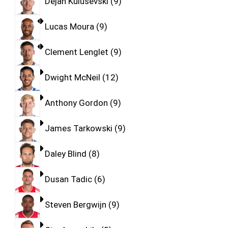
Dejan Kulusevski
9
Lucas Moura
9
Clement Lenglet
9
Dwight McNeil
12
Anthony Gordon
9
James Tarkowski
9
Daley Blind
8
Dusan Tadic
6
Steven Bergwijn
9