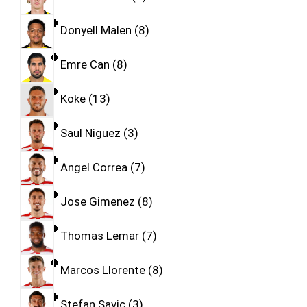
Donyell Malen
8
Emre Can
8
Koke
13
Saul Niguez
3
Angel Correa
7
Jose Gimenez
8
Thomas Lemar
7
Marcos Llorente
8
Stefan Savic
3