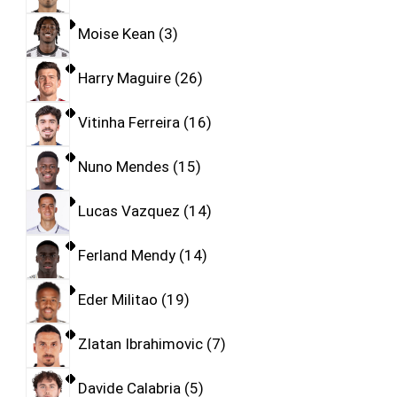
Moise Kean
3
Harry Maguire
26
Vitinha Ferreira
16
Nuno Mendes
15
Lucas Vazquez
14
Ferland Mendy
14
Eder Militao
19
Zlatan Ibrahimovic
7
Davide Calabria
5