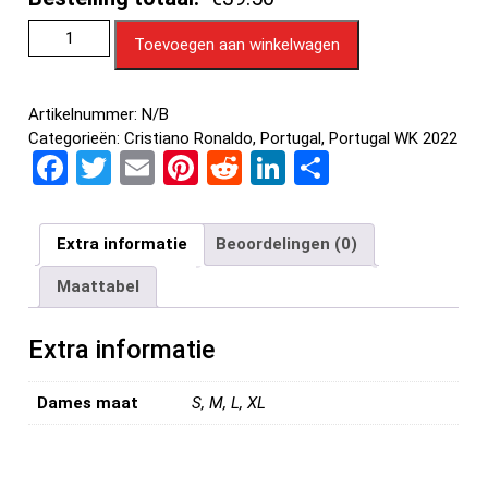
Toevoegen aan winkelwagen
Artikelnummer:
N/B
Categorieën:
Cristiano Ronaldo
,
Portugal
,
Portugal WK 2022
F
T
E
Pi
R
Li
D
a
wi
m
nt
e
n
el
ce
tt
ail
er
d
ke
e
Extra informatie
Beoordelingen (0)
b
er
es
di
dI
n
Maattabel
o
t
t
n
o
Extra informatie
k
Dames maat
S, M, L, XL