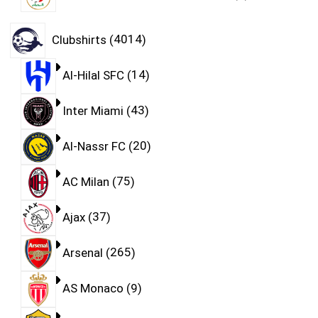
Clubshirts
4014
Al-Hilal SFC
14
Inter Miami
43
Al-Nassr FC
20
AC Milan
75
Ajax
37
Arsenal
265
AS Monaco
9