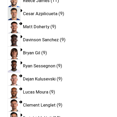
Reece James
11
Cesar Azpilicueta
9
Matt Doherty
9
Davinson Sanchez
9
Bryan Gil
9
Ryan Sessegnon
9
Dejan Kulusevski
9
Lucas Moura
9
Clement Lenglet
9