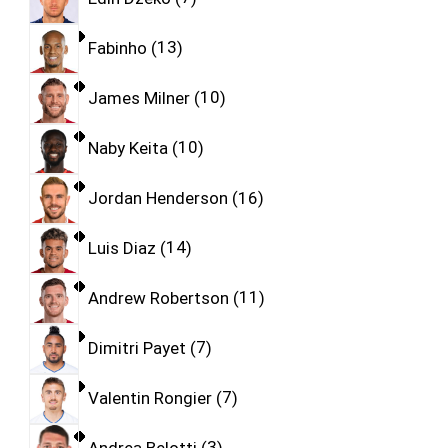
Fabinho
13
James Milner
10
Naby Keita
10
Jordan Henderson
16
Luis Diaz
14
Andrew Robertson
11
Dimitri Payet
7
Valentin Rongier
7
Andrea Belotti
3