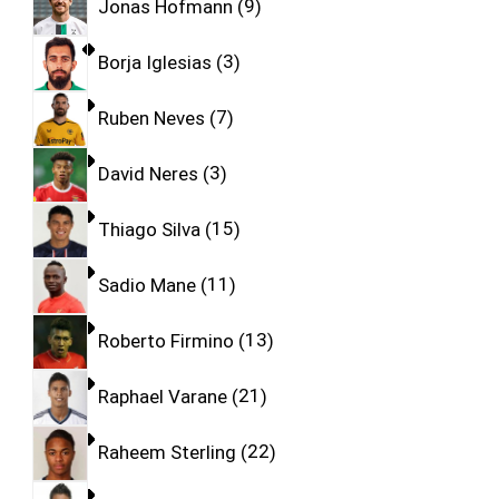
Jonas Hofmann
9
Borja Iglesias
3
Ruben Neves
7
David Neres
3
Thiago Silva
15
Sadio Mane
11
Roberto Firmino
13
Raphael Varane
21
Raheem Sterling
22