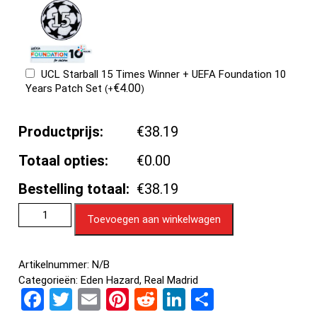
UCL Starball 15 Times Winner + UEFA Foundation 10
€
4.00
Years Patch Set
(
+
)
Productprijs:
€38.19
Totaal opties:
€0.00
Bestelling totaal:
€38.19
Toevoegen aan winkelwagen
Artikelnummer:
N/B
Categorieën:
Eden Hazard
,
Real Madrid
F
T
E
Pi
R
Li
D