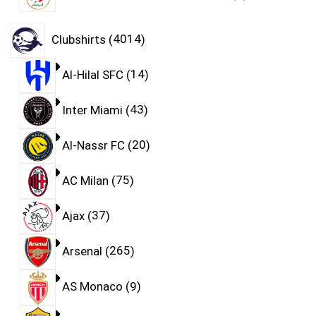
Clubshirts
4014
Al-Hilal SFC
14
Inter Miami
43
Al-Nassr FC
20
AC Milan
75
Ajax
37
Arsenal
265
AS Monaco
9