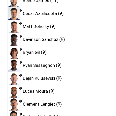
Reece James
11
Cesar Azpilicueta
9
Matt Doherty
9
Davinson Sanchez
9
Bryan Gil
9
Ryan Sessegnon
9
Dejan Kulusevski
9
Lucas Moura
9
Clement Lenglet
9