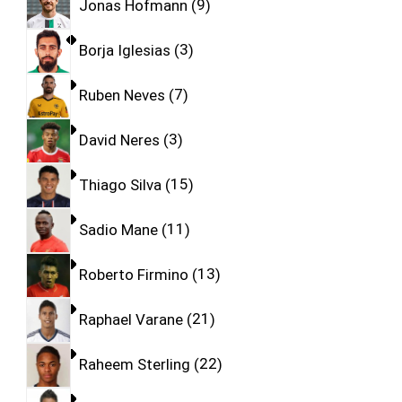
Jonas Hofmann
9
Borja Iglesias
3
Ruben Neves
7
David Neres
3
Thiago Silva
15
Sadio Mane
11
Roberto Firmino
13
Raphael Varane
21
Raheem Sterling
22