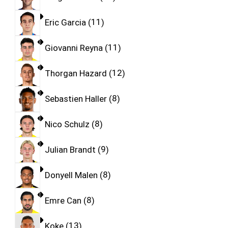
Eric Garcia
11
Giovanni Reyna
11
Thorgan Hazard
12
Sebastien Haller
8
Nico Schulz
8
Julian Brandt
9
Donyell Malen
8
Emre Can
8
Koke
13