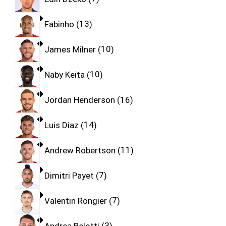
Fabinho
13
James Milner
10
Naby Keita
10
Jordan Henderson
16
Luis Diaz
14
Andrew Robertson
11
Dimitri Payet
7
Valentin Rongier
7
Andrea Belotti
3