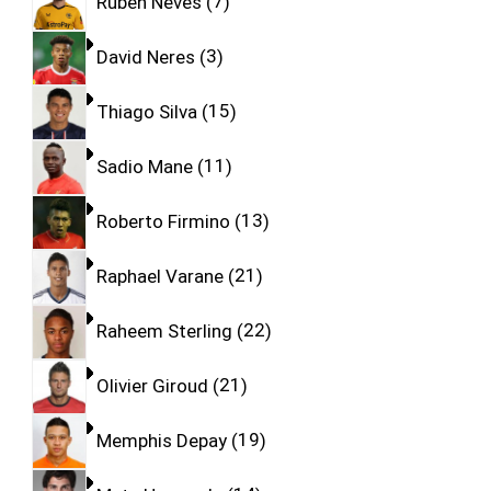
Ruben Neves
7
David Neres
3
Thiago Silva
15
Sadio Mane
11
Roberto Firmino
13
Raphael Varane
21
Raheem Sterling
22
Olivier Giroud
21
Memphis Depay
19