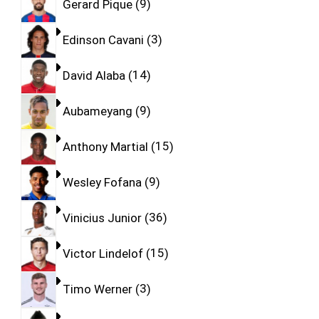
Gerard Pique
9
Edinson Cavani
3
David Alaba
14
Aubameyang
9
Anthony Martial
15
Wesley Fofana
9
Vinicius Junior
36
Victor Lindelof
15
Timo Werner
3