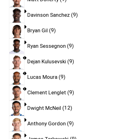
Davinson Sanchez
9
Bryan Gil
9
Ryan Sessegnon
9
Dejan Kulusevski
9
Lucas Moura
9
Clement Lenglet
9
Dwight McNeil
12
Anthony Gordon
9
James Tarkowski
9