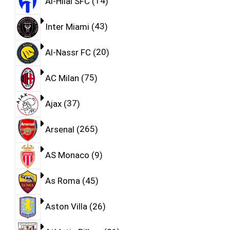
Al-Hilal SFC
14
Inter Miami
43
Al-Nassr FC
20
AC Milan
75
Ajax
37
Arsenal
265
AS Monaco
9
As Roma
45
Aston Villa
26