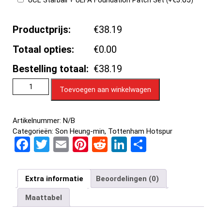
UCL Starball + UEFA Foundation Patch Set
(
+
)
Productprijs:
€38.19
Totaal opties:
€0.00
Bestelling totaal:
€38.19
Toevoegen aan winkelwagen
Artikelnummer:
N/B
Categorieën:
Son Heung-min
,
Tottenham Hotspur
F
T
E
Pi
R
Li
D
a
wi
m
nt
e
n
el
ce
tt
ail
er
d
ke
e
Extra informatie
Beoordelingen (0)
b
er
es
di
dI
n
Maattabel
o
t
t
n