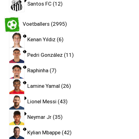
Santos FC
12
Voetballers
2995
Kenan Yıldız
6
Pedri González
11
Raphinha
7
Lamine Yamal
26
Lionel Messi
43
Neymar Jr
35
Kylian Mbappe
42