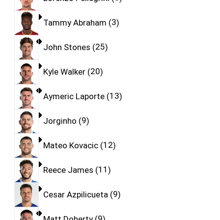
Tammy Abraham
3
John Stones
25
Kyle Walker
20
Aymeric Laporte
13
Jorginho
9
Mateo Kovacic
12
Reece James
11
Cesar Azpilicueta
9
Matt Doherty
9