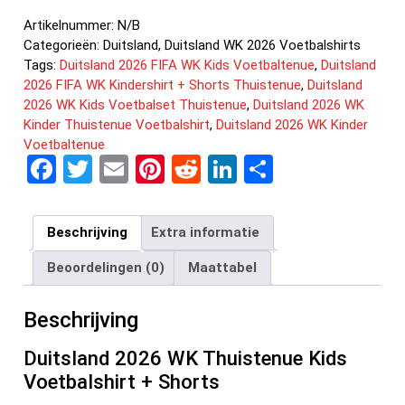
Artikelnummer:
N/B
Categorieën:
Duitsland
,
Duitsland WK 2026 Voetbalshirts
Tags:
Duitsland 2026 FIFA WK Kids Voetbaltenue
,
Duitsland
2026 FIFA WK Kindershirt + Shorts Thuistenue
,
Duitsland
2026 WK Kids Voetbalset Thuistenue
,
Duitsland 2026 WK
Kinder Thuistenue Voetbalshirt
,
Duitsland 2026 WK Kinder
Voetbaltenue
F
T
E
Pi
R
Li
D
a
wi
m
nt
e
n
el
ce
tt
ail
er
d
ke
e
Beschrijving
Extra informatie
b
er
es
di
dI
n
Beoordelingen (0)
Maattabel
o
t
t
n
o
Beschrijving
k
Duitsland 2026 WK Thuistenue Kids
Voetbalshirt + Shorts