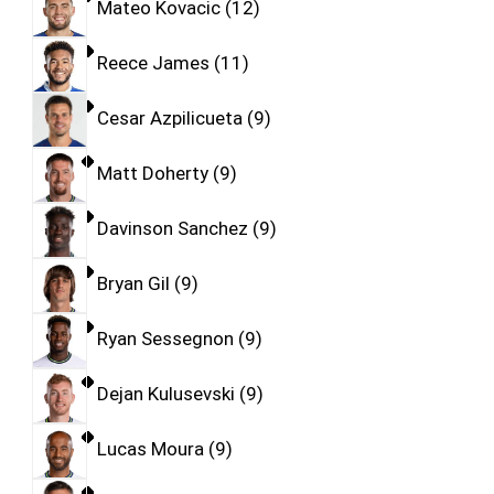
Mateo Kovacic
12
Reece James
11
Cesar Azpilicueta
9
Matt Doherty
9
Davinson Sanchez
9
Bryan Gil
9
Ryan Sessegnon
9
Dejan Kulusevski
9
Lucas Moura
9