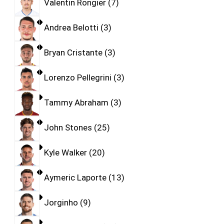
Valentin Rongier
7
Andrea Belotti
3
Bryan Cristante
3
Lorenzo Pellegrini
3
Tammy Abraham
3
John Stones
25
Kyle Walker
20
Aymeric Laporte
13
Jorginho
9