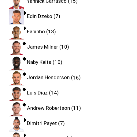
Yannick Carrasco
15
Edin Dzeko
7
Fabinho
13
James Milner
10
Naby Keita
10
Jordan Henderson
16
Luis Diaz
14
Andrew Robertson
11
Dimitri Payet
7