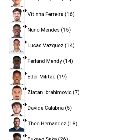
Vitinha Ferreira
16
Nuno Mendes
15
Lucas Vazquez
14
Ferland Mendy
14
Eder Militao
19
Zlatan Ibrahimovic
7
Davide Calabria
5
Theo Hernandez
18
Bukayo Saka
26