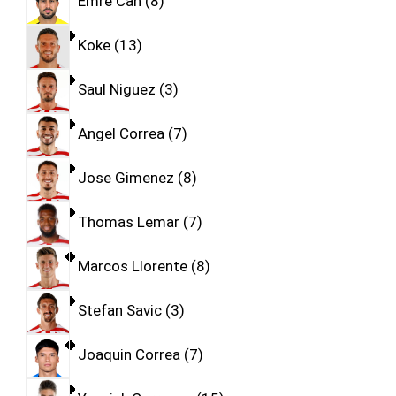
Emre Can
8
Koke
13
Saul Niguez
3
Angel Correa
7
Jose Gimenez
8
Thomas Lemar
7
Marcos Llorente
8
Stefan Savic
3
Joaquin Correa
7