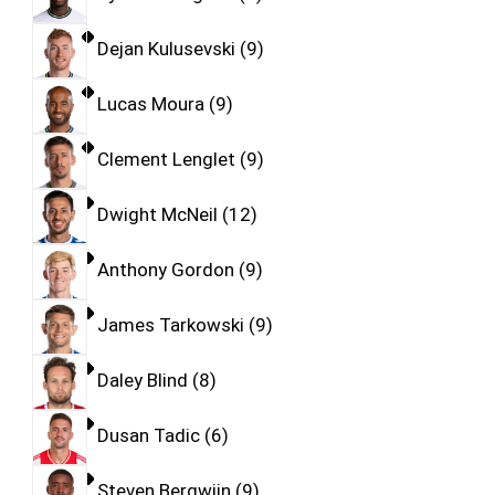
Dejan Kulusevski
9
Lucas Moura
9
Clement Lenglet
9
Dwight McNeil
12
Anthony Gordon
9
James Tarkowski
9
Daley Blind
8
Dusan Tadic
6
Steven Bergwijn
9