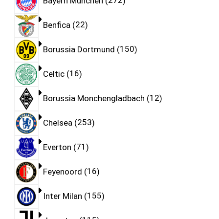
Bayern München
272
Benfica
22
Borussia Dortmund
150
Celtic
16
Borussia Monchengladbach
12
Chelsea
253
Everton
71
Feyenoord
16
Inter Milan
155