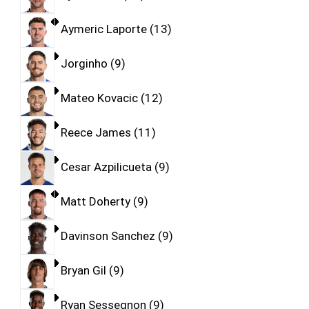
Aymeric Laporte
13
Jorginho
9
Mateo Kovacic
12
Reece James
11
Cesar Azpilicueta
9
Matt Doherty
9
Davinson Sanchez
9
Bryan Gil
9
Ryan Sessegnon
9