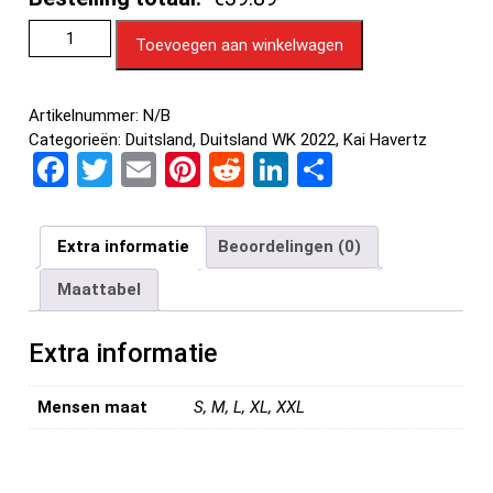
Toevoegen aan winkelwagen
Artikelnummer:
N/B
Categorieën:
Duitsland
,
Duitsland WK 2022
,
Kai Havertz
F
T
E
Pi
R
Li
D
a
wi
m
nt
e
n
el
ce
tt
ail
er
d
ke
e
Extra informatie
Beoordelingen (0)
b
er
es
di
dI
n
Maattabel
o
t
t
n
o
Extra informatie
k
Mensen maat
S, M, L, XL, XXL