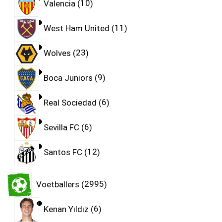
Valencia
10
West Ham United
11
Wolves
23
Boca Juniors
9
Real Sociedad
6
Sevilla FC
6
Santos FC
12
Voetballers
2995
Kenan Yıldız
6