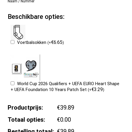
Naam / Nummer
Beschikbare opties:
€
6.65
Voetbalsokken
(
+
)
World Cup 2026 Qualifiers + UEFA EURO Heart Shape
€
3.29
+ UEFA Foundation 10 Years Patch Set
(
+
)
Productprijs:
€39.89
Totaal opties:
€0.00
Bestelling totaal:
€39.89