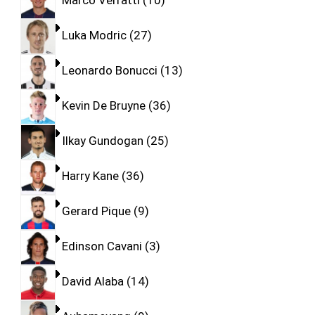
Marco Verratti
10
Luka Modric
27
Leonardo Bonucci
13
Kevin De Bruyne
36
Ilkay Gundogan
25
Harry Kane
36
Gerard Pique
9
Edinson Cavani
3
David Alaba
14