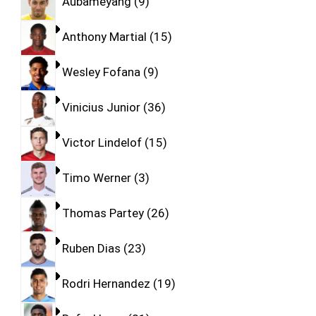
Aubameyang
9
Anthony Martial
15
Wesley Fofana
9
Vinicius Junior
36
Victor Lindelof
15
Timo Werner
3
Thomas Partey
26
Ruben Dias
23
Rodri Hernandez
19